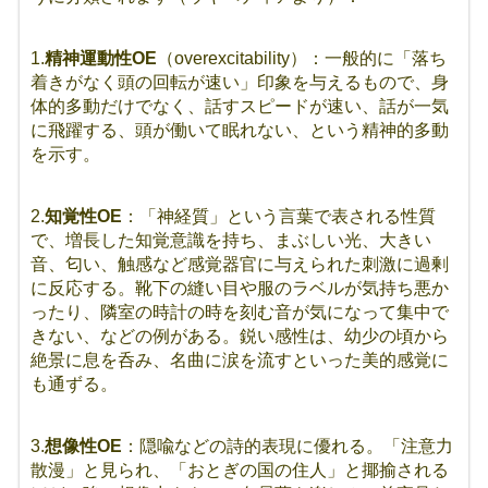
1.
精神運動性OE
（overexcitability）：一般的に「落ち
着きがなく頭の回転が速い」印象を与えるもので、身
体的多動だけでなく、話すスピードが速い、話が一気
に飛躍する、頭が働いて眠れない、という精神的多動
を示す。
2.
知覚性OE
：「神経質」という言葉で表される性質
で、増長した知覚意識を持ち、まぶしい光、大きい
音、匂い、触感など感覚器官に与えられた刺激に過剰
に反応する。靴下の縫い目や服のラベルが気持ち悪か
ったり、隣室の時計の時を刻む音が気になって集中で
きない、などの例がある。鋭い感性は、幼少の頃から
絶景に息を呑み、名曲に涙を流すといった美的感覚に
も通ずる。
3.
想像性OE
：隠喩などの詩的表現に優れる。「注意力
散漫」と見られ、「おとぎの国の住人」と揶揄される