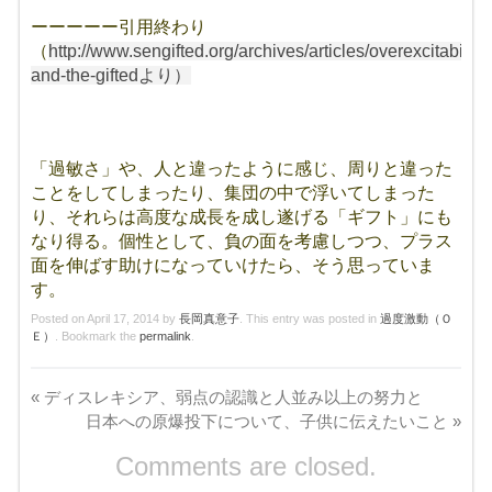
ーーーーー引用終わり
（
http://www.sengifted.org/archives/articles/overexcitability-
and-the-giftedより）
「過敏さ」や、人と違ったように感じ、周りと違った
ことをしてしまったり、集団の中で浮いてしまった
り、それらは高度な成長を成し遂げる「ギフト」にも
なり得る。個性として、負の面を考慮しつつ、プラス
面を伸ばす助けになっていけたら、そう思っていま
す。
Posted on
April 17, 2014
by
長岡真意子
. This entry was posted in
過度激動（Ｏ
Ｅ）
. Bookmark the
permalink
.
«
ディスレキシア、弱点の認識と人並み以上の努力と
日本への原爆投下について、子供に伝えたいこと
»
Comments are closed.