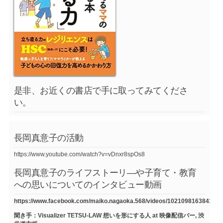
是非、お近くの書店で手に取ってみてくださ
い。
長岡真意子の活動
https://www.youtube.com/watch?v=vDnxr8spOs8
長岡真意子のライフストーリ―や子育て・教育
への思いについてのインタビュー動画
https://www.facebook.com/maiko.nagaoka.568/videos/1021098163841754
聞き手：Visualizer TETSU-LAW 想いを形にする人 at 映像配信バー, 渋