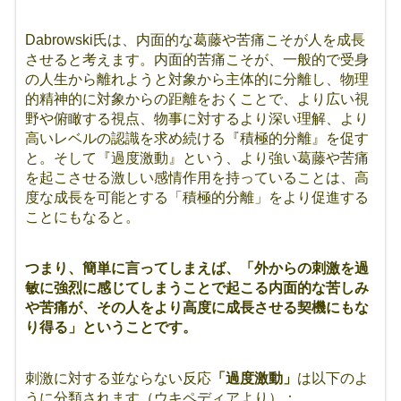
Dabrowski氏は、内面的な葛藤や苦痛こそが人を成長
させると考えます。内面的苦痛こそが、一般的で受身
の人生から離れようと対象から主体的に分離し、物理
的精神的に対象からの距離をおくことで、より広い視
野や俯瞰する視点、物事に対するより深い理解、より
高いレベルの認識を求め続ける『積極的分離』を促す
と。そして『過度激動』という、より強い葛藤や苦痛
を起こさせる激しい感情作用を持っていることは、高
度な成長を可能とする「積極的分離」をより促進する
ことにもなると。
つまり、簡単に言ってしまえば、「外からの刺激を過
敏に強烈に感じてしまうことで起こる内面的な苦しみ
や苦痛が、その人をより高度に成長させる契機にもな
り得る」ということです。
刺激に対する並ならない反応
「過度激動」
は以下のよ
うに分類されます（ウキペディアより）：