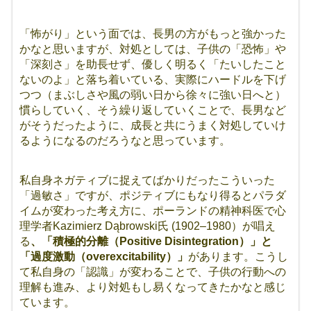
「怖がり」という面では、長男の方がもっと強かった
かなと思いますが、対処としては、子供の「恐怖」や
「深刻さ」を助長せず、優しく明るく「たいしたこと
ないのよ」と落ち着いている、実際にハードルを下げ
つつ（まぶしさや風の弱い日から徐々に強い日へと）
慣らしていく、そう繰り返していくことで、長男など
がそうだったように、成長と共にうまく対処していけ
るようになるのだろうなと思っています。
私自身ネガティブに捉えてばかりだったこういった
「過敏さ」ですが、ポジティブにもなり得るとパラダ
イムが変わった考え方に、ポーランドの精神科医で心
理学者Kazimierz Dąbrowski氏 (1902–1980）が唱え
る
、「積極的分離（Positive Disintegration）」と
「過度激動（overexcitability）」
があります。こうし
て私自身の「認識」が変わることで、子供の行動への
理解も進み、より対処もし易くなってきたかなと感じ
ています。