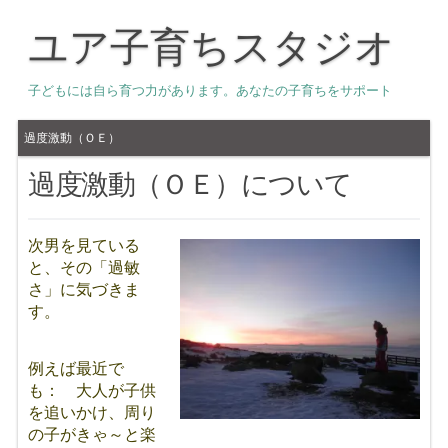
ユア子育ちスタジオ
子どもには自ら育つ力があります。あなたの子育ちをサポート
過度激動（ＯＥ）
過度激動（ＯＥ）について
次男を見ている
と、その「過敏
さ」に気づきま
す。
例えば最近で
も： 大人が子供
を追いかけ、周り
の子がきゃ～と楽