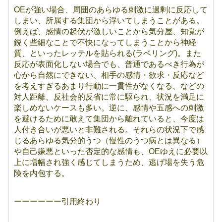
OEが強い場合、周囲のあらゆる刺激に過剰に反応して
しまい、所属する集団から浮いてしまうことがある。
例えば、感情の起伏が激しいことから気分屋、知覚が
鋭く些細なことで不快になってしまうことから神経
質、といったレッテルを貼られる(ラベリング)。また
反応が表面化しない場合でも、普通であるべき行為が
心から自然にできない、相手の感情・欲求・反応など
を考えすぎるあまり行動に一貫性がなくなる、などの
対人距離、反社会的反省に常に駆られ、状況を満足に
楽しめないケースも多い。逆に、感情や五感への刺激
を避けるために敢えて集団から離れていると、今度は
人付き合いが悪いと非難される。それらの状況下で感
じるあらゆる気分的うつ（慢性のうつ病とは異なる）
や自己嫌悪といった否定的な感情も、OEゆえに必要以
上に増幅され強く感じてしまうため、逃げ場を失う危
険を内包する。
ーーーーーー引用終わり