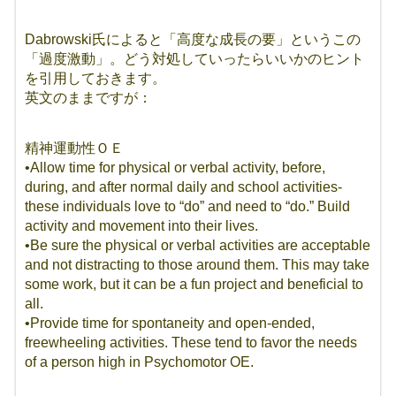
Dabrowski氏によると「高度な成長の要」というこの
「過度激動」。どう対処していったらいいかのヒント
を引用しておきます。
英文のままですが：
精神運動性ＯＥ
•Allow time for physical or verbal activity, before,
during, and after normal daily and school activities-
these individuals love to “do” and need to “do.” Build
activity and movement into their lives.
•Be sure the physical or verbal activities are acceptable
and not distracting to those around them. This may take
some work, but it can be a fun project and beneficial to
all.
•Provide time for spontaneity and open-ended,
freewheeling activities. These tend to favor the needs
of a person high in Psychomotor OE.