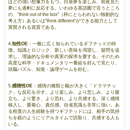
ほどの強い想像力をもつ。白昼夢を楽しみ、前夜見た
夢にも過剰に反応する。いわゆる英語圏で言うところ
の、”think out of the box”（枠にとらわれない独創的な
考え方）あるいは”think different”ができる能力として
賞賛される資質である。
4.
知性OE
：一般に広く知られているギフテッドの特
徴。知識とロジック、新しい意味を渇望し、疑問を追
求し、理論的な分析や真実の探求を愛する。そのため
高度な科学・ドキュメンタリー番組を好んで見たり、
頭脳パズル、知覚・論理ゲームを好む。
5.
感情性OE
：感情の種類と幅が大きく「ドラマチッ
ク」な反応を示す。より楽しみ、より悲しみ、より腹
立ち、より驚き、より恐れ、より共感する。深く感情
移入し、愛着心、責任感、自省意識も非常に強い。あ
る程度の人生経験を持つギフテッドには、相手の気持
ちを鏡のようにリアルタイムで読取り、共感する人も
いる。