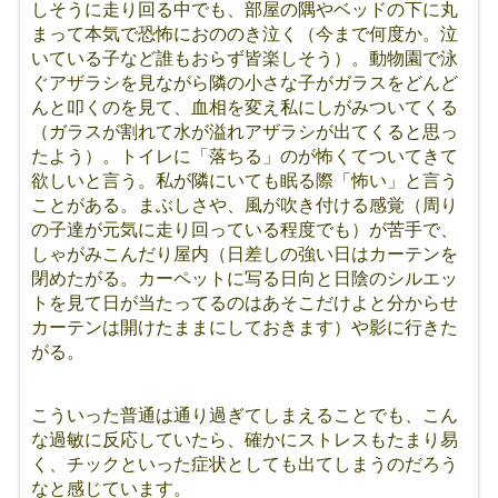
しそうに走り回る中でも、部屋の隅やベッドの下に丸
まって本気で恐怖におののき泣く（今まで何度か。泣
いている子など誰もおらず皆楽しそう）。動物園で泳
ぐアザラシを見ながら隣の小さな子がガラスをどんど
んと叩くのを見て、血相を変え私にしがみついてくる
（ガラスが割れて水が溢れアザラシが出てくると思っ
たよう）。トイレに「落ちる」のが怖くてついてきて
欲しいと言う。私が隣にいても眠る際「怖い」と言う
ことがある。まぶしさや、風が吹き付ける感覚（周り
の子達が元気に走り回っている程度でも）が苦手で、
しゃがみこんだり屋内（日差しの強い日はカーテンを
閉めたがる。カーペットに写る日向と日陰のシルエッ
トを見て日が当たってるのはあそこだけよと分からせ
カーテンは開けたままにしておきます）や影に行きた
がる。
こういった普通は通り過ぎてしまえることでも、こん
な過敏に反応していたら、確かにストレスもたまり易
く、チックといった症状としても出てしまうのだろう
なと感じています。