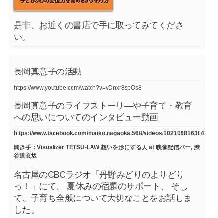
是非、お近くの書店で手に取ってみてくださ
い。
長岡真意子の活動
https://www.youtube.com/watch?v=vDnxr8spOs8
長岡真意子のライフストーリ―や子育て・教育
への思いについてのインタビュー動画
https://www.facebook.com/maiko.nagaoka.568/videos/1021098163841754
聞き手：Visualizer TETSU-LAW 想いを形にする人 at 映像配信バー, 渋
谷道玄坂
名古屋のCBCラジオ「丹野みどりのよりどり
っ！」にて、 夏休みの宿題のサポート、 そし
て、子育ち全般について大切なことをお話しま
した。