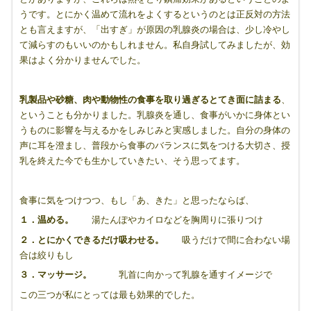
うです。とにかく温めて流れをよくするというのとは正反対の方法
とも言えますが、「出すぎ」が原因の乳腺炎の場合は、少し冷やし
て減らすのもいいのかもしれません。私自身試してみましたが、効
果はよく分かりませんでした。
乳製品や砂糖、肉や動物性の食事を取り過ぎるとてき面に詰まる
、
ということも分かりました。乳腺炎を通し、食事がいかに身体とい
うものに影響を与えるかをしみじみと実感しました。自分の身体の
声に耳を澄まし、普段から食事のバランスに気をつける大切さ、授
乳を終えた今でも生かしていきたい、そう思ってます。
食事に気をつけつつ、もし「あ、きた」と思ったならば、
１．温める。
湯たんぽやカイロなどを胸周りに張りつけ
２．とにかくできるだけ吸わせる。
吸うだけで間に合わない場
合は絞りもし
３．マッサージ。
乳首に向かって乳腺を通すイメージで
この三つが私にとっては最も効果的でした。