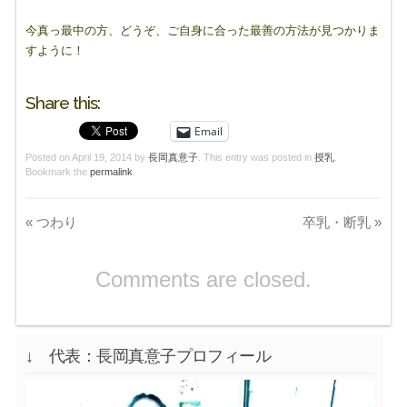
今真っ最中の方、どうぞ、ご自身に合った最善の方法が見つかりま
すように！
Share this:
Email
Posted on
April 19, 2014
by
長岡真意子
. This entry was posted in
授乳
.
Bookmark the
permalink
.
«
つわり
卒乳・断乳
»
Comments are closed.
↓ 代表：長岡真意子プロフィール