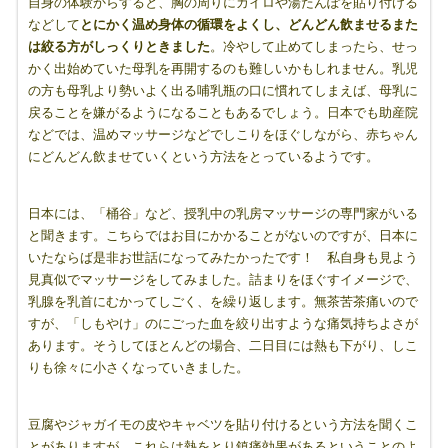
自身の体験からすると、胸の周りにカイロや湯たんぽを貼り付ける
などして
とにかく温め身体の循環をよくし、どんどん飲ませるまた
は絞る方がしっくりときました
。冷やして止めてしまったら、せっ
かく出始めていた母乳を再開するのも難しいかもしれません。乳児
の方も母乳より勢いよく出る哺乳瓶の口に慣れてしまえば、母乳に
戻ることを嫌がるようになることもあるでしょう。日本でも助産院
などでは、温めマッサージなどでしこりをほぐしながら、赤ちゃん
にどんどん飲ませていくという方法をとっているようです。
日本には、「桶谷」など、授乳中の乳房マッサージの専門家がいる
と聞きます。こちらではお目にかかることがないのですが、日本に
いたならば是非お世話になってみたかったです！ 私自身も見よう
見真似でマッサージをしてみました。詰まりをほぐすイメージで、
乳腺を乳首にむかってしごく、を繰り返します。無茶苦茶痛いので
すが、「しもやけ」のにごった血を絞り出すような痛気持ちよさが
あります。そうしてほとんどの場合、二日目には熱も下がり、しこ
りも徐々に小さくなっていきました。
豆腐やジャガイモの皮やキャベツを貼り付けるという方法を聞くこ
とがありますが、これらは熱をとり鎮痛効果があるということのよ