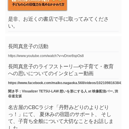
是非、お近くの書店で手に取ってみてくださ
い。
長岡真意子の活動
https://www.youtube.com/watch?v=vDnxr8spOs8
長岡真意子のライフストーリ―や子育て・教育
への思いについてのインタビュー動画
https://www.facebook.com/maiko.nagaoka.568/videos/1021098163841754
聞き手：Visualizer TETSU-LAW 想いを形にする人 at 映像配信バー, 渋
谷道玄坂
名古屋のCBCラジオ「丹野みどりのよりどり
っ！」にて、 夏休みの宿題のサポート、 そし
て、子育ち全般について大切なことをお話しま
した。