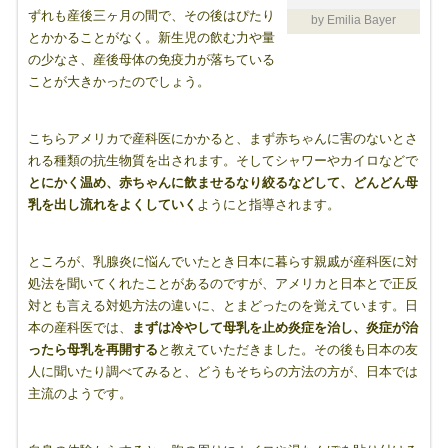
ずれも産後三ヶ月の間で、その後はぴたり
by Emilia Bayer
とかかることがなく。新生児の飲む力や量
の少なさ、産後母体の免疫力が落ちている
ことが大きかったのでしょう。
こちらアメリカで産科医にかかると、まず赤ちゃんに害のないとさ
れる種類の抗生物質を出されます。そしてシャワーやカイロなどで
とにかく温め、赤ちゃんに飲ませるなり絞るなどして、どんどん母
乳を出し流れをよくしていく
ようにと指導されます。
ところが、乳腺炎に悩んでいたとき日本に暮らす親戚が産科医に対
処法を聞いてくれたことがあるのですが、アメリカと日本とで正反
対とも言える対処方法の違いに、とまどったのを覚えています。日
本の産科医では、
まずは冷やして母乳を止め炎症を治し、炎症が治
ったら母乳を再開する
と教えていただきました。その後も日本の友
人に聞いたり調べてみると、どうもそちらの方法の方が、日本では
主流のようです。