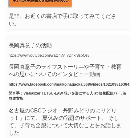
是非、お近くの書店で手に取ってみてくださ
い。
長岡真意子の活動
https://www.youtube.com/watch?v=vDnxr8spOs8
長岡真意子のライフストーリ―や子育て・教育
への思いについてのインタビュー動画
https://www.facebook.com/maiko.nagaoka.568/videos/1021098163841754
聞き手：Visualizer TETSU-LAW 想いを形にする人 at 映像配信バー, 渋
谷道玄坂
名古屋のCBCラジオ「丹野みどりのよりどり
っ！」にて、 夏休みの宿題のサポート、 そし
て、子育ち全般について大切なことをお話しま
した。