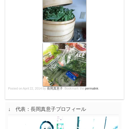
Posted on
April 22, 2014
by
長岡真意子
. Bookmark the
permalink
.
↓ 代表：長岡真意子プロフィール