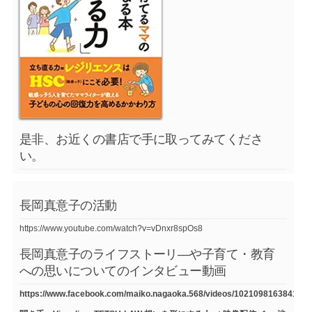
是非、お近くの書店で手に取ってみてくださ
い。
長岡真意子の活動
https://www.youtube.com/watch?v=vDnxr8spOs8
長岡真意子のライフストーリ―や子育て・教育
への思いについてのインタビュー動画
https://www.facebook.com/maiko.nagaoka.568/videos/1021098163841754