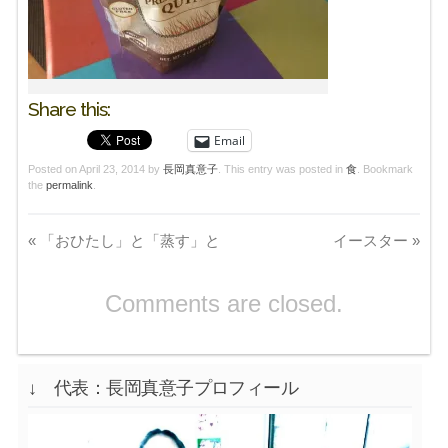
Share this:
Email
Posted on
April 23, 2014
by
長岡真意子
. This entry was posted in
食
. Bookmark
the
permalink
.
«
「おひたし」と「蒸す」と
イースター
»
Comments are closed.
↓ 代表：長岡真意子プロフィール