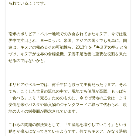
られているようです。
南米のボリビア・ペルー地域でのみ食されてきたキヌア、今では世
界中で注目され、ヨーロッパ、米国、アジアの国々でも食卓に。国
連は、キヌアの秘めるその可能性ら、2013年を
「キヌアの年」
と名
づけ。キヌアが世界の食糧危機、栄養不足改善に重要な役割を果た
せるのではないかと。
ボリビアやペルーでは、何千年にも渡って主食だったキヌア。それ
でも、こうした世界の流れの中で、現地でも値段が高騰、もっぱら
「食べる」より「売る」ためのものに。今では現地の主食は、より
安価な米やパスタや輸入物のジャンクフードに取って代わられ、現
地の人々の栄養面が懸念されています。
これらの問題の解決策として、「生産地を増やしていこう」という
動きが盛んになってきているようです。何でもキヌア、かなり過酷