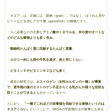
「キヌア」は、正確には「穀物（grain）」ではなく、ほうれん草や
ビートなどを含むアガサ属（goosefoot）の植物だそう。
・人に必要な十の主要な
アミノ酸やミネラルを、米や麦やオートな
どのどんな穀物よりも多く含み、
・
動物性たんぱく質に匹敵するたんぱく質量
。
・
カロリー的にも卵や牛乳を凌ぎ、肉と同じくらい
。
・
ビタミンＥやビタミンＢ２なども多く
、
・最近の研究では、
エストロゲン（女性ホルモンの一種）が豊富
で、更年期の後のエストロゲン不足からくる乳がんや様々な症状を
防ぐことができると
も分かっているそう。
とにかく、
「一種でこれほどの栄養価を供給できる食物というのは
キヌアくらい」
ということで、NASAの宇宙飛行士の食事にも加え