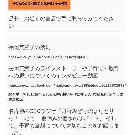
是非、お近くの書店で手に取ってみてくださ
い。
長岡真意子の活動
https://www.youtube.com/watch?v=vDnxr8spOs8
長岡真意子のライフストーリ―や子育て・教育
への思いについてのインタビュー動画
https://www.facebook.com/maiko.nagaoka.568/videos/1021098163841754
聞き手：Visualizer TETSU-LAW 想いを形にする人 at 映像配信バー, 渋
谷道玄坂
名古屋のCBCラジオ「丹野みどりのよりどり
っ！」にて、 夏休みの宿題のサポート、 そし
て、子育ち全般について大切なことをお話しま
した。