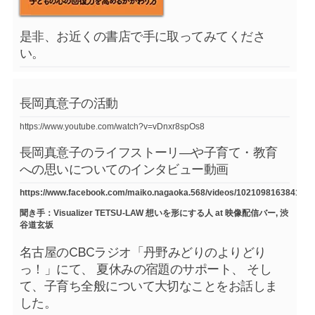
是非、お近くの書店で手に取ってみてくださ
い。
長岡真意子の活動
https://www.youtube.com/watch?v=vDnxr8spOs8
長岡真意子のライフストーリ―や子育て・教育
への思いについてのインタビュー動画
https://www.facebook.com/maiko.nagaoka.568/videos/1021098163841754
聞き手：Visualizer TETSU-LAW 想いを形にする人 at 映像配信バー, 渋
谷道玄坂
名古屋のCBCラジオ「丹野みどりのよりどり
っ！」にて、 夏休みの宿題のサポート、 そし
て、子育ち全般について大切なことをお話しま
した。