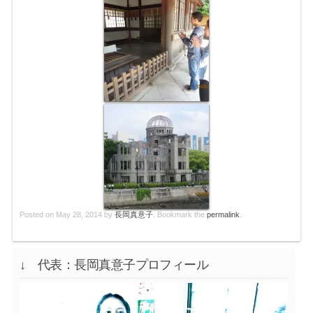
Posted on
May 28, 2014
by
長岡真意子
. Bookmark the
permalink
.
↓ 代表：長岡真意子プロフィール