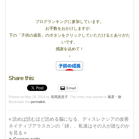
ブログランキングに参加しています。
お手数をおかけしますが、
下の「子供の成長」のボタンをクリックしていただけるとありがた
いです。
感謝を込めて！
↓
Share this:
Email
Posted on
May 28, 2014
by
長岡真意子
. This entry was posted in
風景・旅
.
Bookmark the
permalink
.
«
読めば読むほど読める脳になる、ディスレクシアの改善
ネイティブアラスカンの「姉」、私達はその人が誰なのか
を見る
»