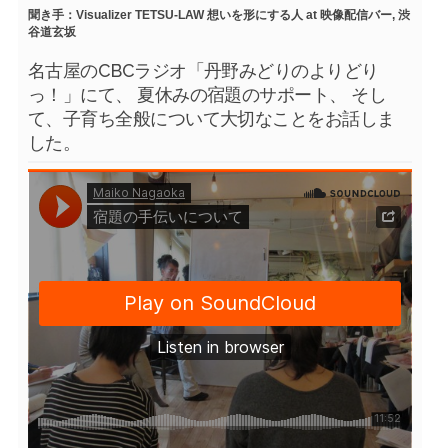
聞き手：Visualizer TETSU-LAW 想いを形にする人 at 映像配信バー, 渋
谷道玄坂
名古屋のCBCラジオ「丹野みどりのよりどり
っ！」にて、 夏休みの宿題のサポート、 そし
て、子育ち全般について大切なことをお話しま
した。