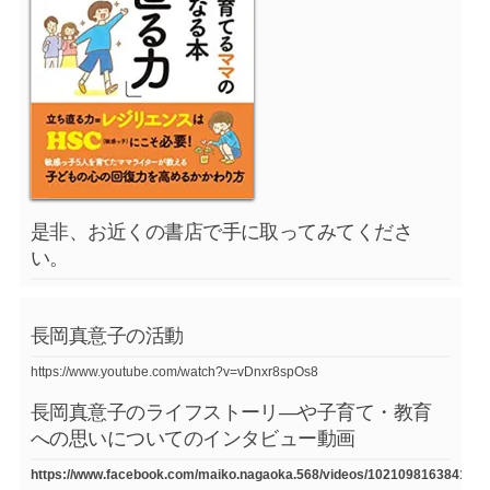
是非、お近くの書店で手に取ってみてくださ
い。
長岡真意子の活動
https://www.youtube.com/watch?v=vDnxr8spOs8
長岡真意子のライフストーリ―や子育て・教育
への思いについてのインタビュー動画
https://www.facebook.com/maiko.nagaoka.568/videos/1021098163841754