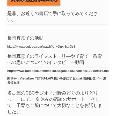
是非、お近くの書店で手に取ってみてくださ
い。
長岡真意子の活動
https://www.youtube.com/watch?v=vDnxr8spOs8
長岡真意子のライフストーリ―や子育て・教育
への思いについてのインタビュー動画
https://www.facebook.com/maiko.nagaoka.568/videos/1021098163841754
聞き手：Visualizer TETSU-LAW 想いを形にする人 at 映像配信バー, 渋
谷道玄坂
名古屋のCBCラジオ「丹野みどりのよりどり
っ！」にて、 夏休みの宿題のサポート、 そし
て、子育ち全般について大切なことをお話しま
した。