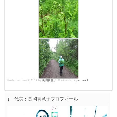
Posted on
June 2, 2014
by
長岡真意子
. Bookmark the
permalink
.
↓ 代表：長岡真意子プロフィール