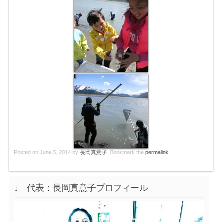
Posted on
June 5, 2014
by
長岡真意子
. Bookmark the
permalink
.
↓ 代表：長岡真意子プロフィール