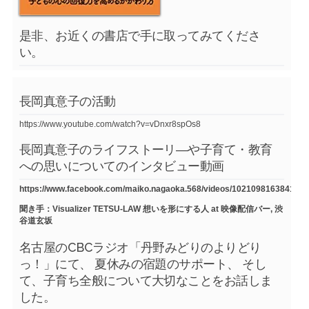
是非、お近くの書店で手に取ってみてくださ
い。
長岡真意子の活動
https://www.youtube.com/watch?v=vDnxr8spOs8
長岡真意子のライフストーリ―や子育て・教育
への思いについてのインタビュー動画
https://www.facebook.com/maiko.nagaoka.568/videos/1021098163841754
聞き手：Visualizer TETSU-LAW 想いを形にする人 at 映像配信バー, 渋
谷道玄坂
名古屋のCBCラジオ「丹野みどりのよりどり
っ！」にて、 夏休みの宿題のサポート、 そし
て、子育ち全般について大切なことをお話しま
した。