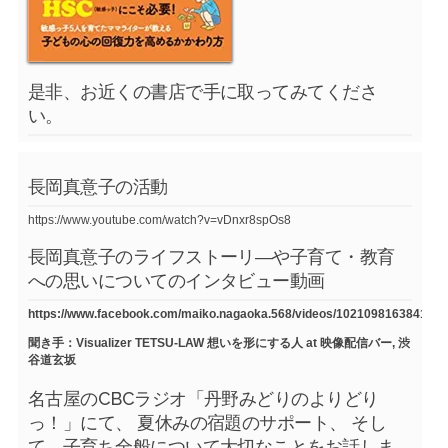
是非、お近くの書店で手に取ってみてくださ
い。
長岡真意子の活動
https://www.youtube.com/watch?v=vDnxr8spOs8
長岡真意子のライフストーリ―や子育て・教育
への思いについてのインタビュー動画
https://www.facebook.com/maiko.nagaoka.568/videos/1021098163841754
聞き手：Visualizer TETSU-LAW 想いを形にする人 at 映像配信バー, 渋
谷道玄坂
名古屋のCBCラジオ「丹野みどりのよりどり
っ！」にて、 夏休みの宿題のサポート、 そし
て、子育ち全般について大切なことをお話しま