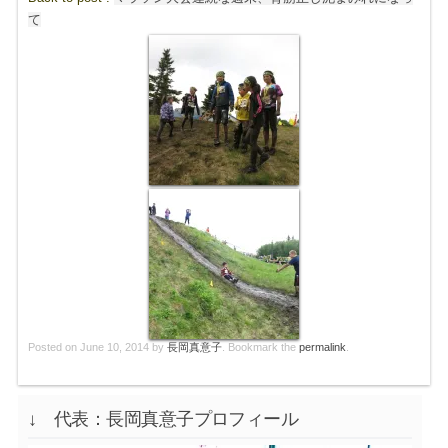
て
Posted on
June 10, 2014
by
長岡真意子
. Bookmark the
permalink
.
↓ 代表：長岡真意子プロフィール