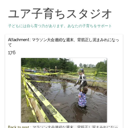
ユア子育ちスタジオ
子どもには自ら育つ力があります。あなたの子育ちをサポート
Attachment : マラソン大会連続な週末、背筋正し泥まみれになっ
て
176
Back to post :
マラソン大会連続な週末、背筋正し泥まみれになっ