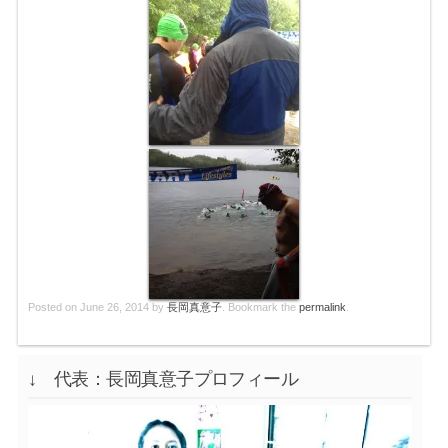
Posted on
June 26, 2014
by
長岡真意子
. Bookmark the
permalink
.
↓ 代表：長岡真意子プロフィール