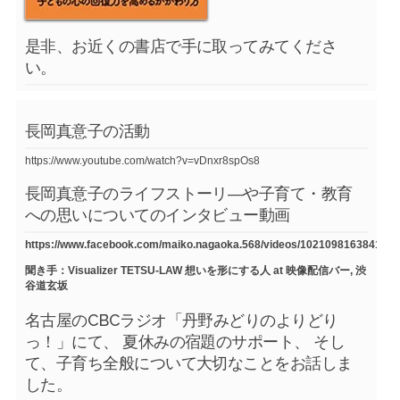
是非、お近くの書店で手に取ってみてくださ
い。
長岡真意子の活動
https://www.youtube.com/watch?v=vDnxr8spOs8
長岡真意子のライフストーリ―や子育て・教育
への思いについてのインタビュー動画
https://www.facebook.com/maiko.nagaoka.568/videos/1021098163841754
聞き手：Visualizer TETSU-LAW 想いを形にする人 at 映像配信バー, 渋
谷道玄坂
名古屋のCBCラジオ「丹野みどりのよりどり
っ！」にて、 夏休みの宿題のサポート、 そし
て、子育ち全般について大切なことをお話しま
した。