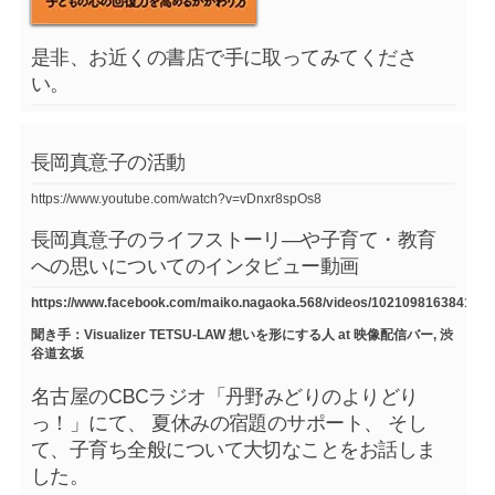
是非、お近くの書店で手に取ってみてくださ
い。
長岡真意子の活動
https://www.youtube.com/watch?v=vDnxr8spOs8
長岡真意子のライフストーリ―や子育て・教育
への思いについてのインタビュー動画
https://www.facebook.com/maiko.nagaoka.568/videos/1021098163841754
聞き手：Visualizer TETSU-LAW 想いを形にする人 at 映像配信バー, 渋
谷道玄坂
名古屋のCBCラジオ「丹野みどりのよりどり
っ！」にて、 夏休みの宿題のサポート、 そし
て、子育ち全般について大切なことをお話しま
した。