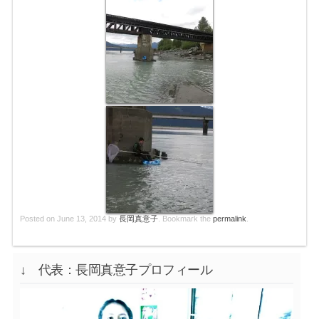
Posted on
June 13, 2014
by
長岡真意子
. Bookmark the
permalink
.
↓ 代表：長岡真意子プロフィール