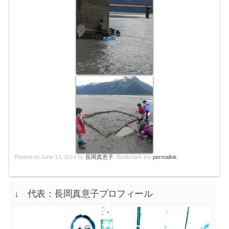
Posted on
June 13, 2014
by
長岡真意子
. Bookmark the
permalink
.
↓ 代表：長岡真意子プロフィール