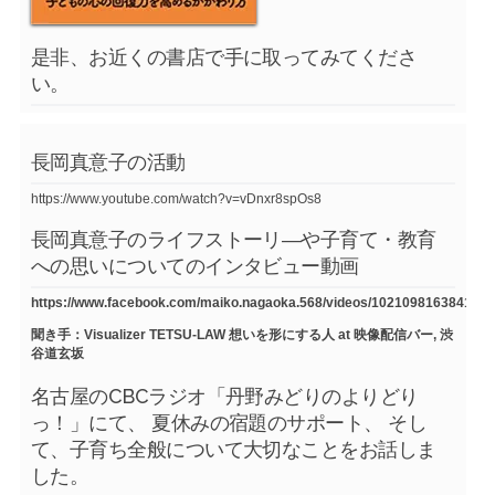
是非、お近くの書店で手に取ってみてくださ
い。
長岡真意子の活動
https://www.youtube.com/watch?v=vDnxr8spOs8
長岡真意子のライフストーリ―や子育て・教育
への思いについてのインタビュー動画
https://www.facebook.com/maiko.nagaoka.568/videos/1021098163841754
聞き手：Visualizer TETSU-LAW 想いを形にする人 at 映像配信バー, 渋
谷道玄坂
名古屋のCBCラジオ「丹野みどりのよりどり
っ！」にて、 夏休みの宿題のサポート、 そし
て、子育ち全般について大切なことをお話しま
した。