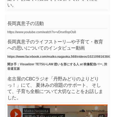
い。
長岡真意子の活動
https://www.youtube.com/watch?v=vDnxr8spOs8
長岡真意子のライフストーリ―や子育て・教育
への思いについてのインタビュー動画
https://www.facebook.com/maiko.nagaoka.568/videos/1021098163841754
聞き手：Visualizer TETSU-LAW 想いを形にする人 at 映像配信バー, 渋
谷道玄坂
名古屋のCBCラジオ「丹野みどりのよりどり
っ！」にて、 夏休みの宿題のサポート、 そし
て、子育ち全般について大切なことをお話しま
した。