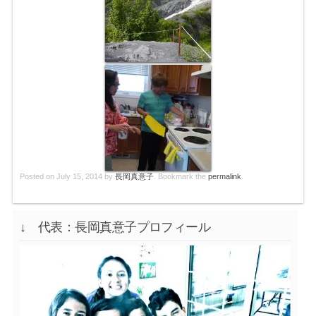
Posted on
July 15, 2014
by
長岡真意子
. Bookmark the
permalink
.
↓ 代表：長岡真意子プロフィール