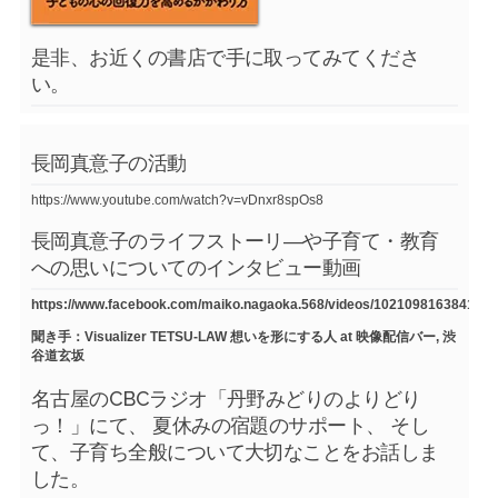
是非、お近くの書店で手に取ってみてくださ
い。
長岡真意子の活動
https://www.youtube.com/watch?v=vDnxr8spOs8
長岡真意子のライフストーリ―や子育て・教育
への思いについてのインタビュー動画
https://www.facebook.com/maiko.nagaoka.568/videos/1021098163841754
聞き手：Visualizer TETSU-LAW 想いを形にする人 at 映像配信バー, 渋
谷道玄坂
名古屋のCBCラジオ「丹野みどりのよりどり
っ！」にて、 夏休みの宿題のサポート、 そし
て、子育ち全般について大切なことをお話しま
した。