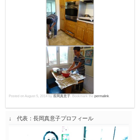
Posted on
August 5, 2014
by
長岡真意子
. Bookmark the
permalink
.
↓ 代表：長岡真意子プロフィール