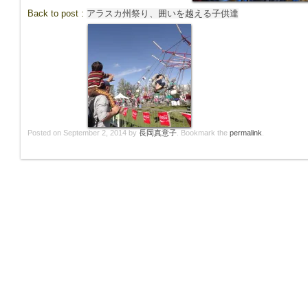
Back to post :
アラスカ州祭り、囲いを越える子供達
Posted on
September 2, 2014
by
長岡真意子
. Bookmark the
permalink
.