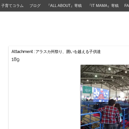
子育てコラム
ブログ
『ALL ABOUT』寄稿
『IT MAMA』寄稿
F
Attachment : アラスカ州祭り、囲いを越える子供達
189