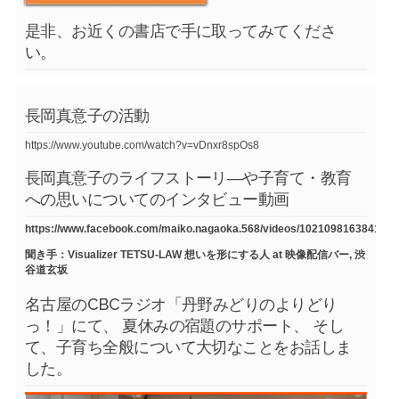
是非、お近くの書店で手に取ってみてくださ
い。
長岡真意子の活動
https://www.youtube.com/watch?v=vDnxr8spOs8
長岡真意子のライフストーリ―や子育て・教育
への思いについてのインタビュー動画
https://www.facebook.com/maiko.nagaoka.568/videos/1021098163841754
聞き手：Visualizer TETSU-LAW 想いを形にする人 at 映像配信バー, 渋
谷道玄坂
名古屋のCBCラジオ「丹野みどりのよりどり
っ！」にて、 夏休みの宿題のサポート、 そし
て、子育ち全般について大切なことをお話しま
した。