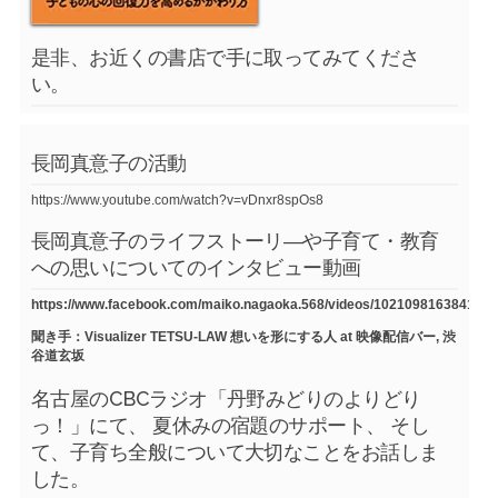
是非、お近くの書店で手に取ってみてくださ
い。
長岡真意子の活動
https://www.youtube.com/watch?v=vDnxr8spOs8
長岡真意子のライフストーリ―や子育て・教育
への思いについてのインタビュー動画
https://www.facebook.com/maiko.nagaoka.568/videos/1021098163841754
聞き手：Visualizer TETSU-LAW 想いを形にする人 at 映像配信バー, 渋
谷道玄坂
名古屋のCBCラジオ「丹野みどりのよりどり
っ！」にて、 夏休みの宿題のサポート、 そし
て、子育ち全般について大切なことをお話しま
した。