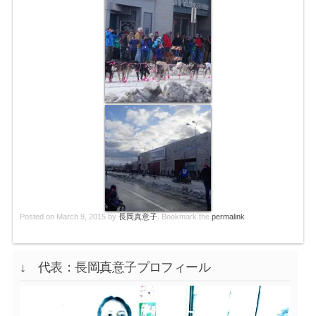
Posted on
March 9, 2015
by
長岡真意子
. Bookmark the
permalink
.
↓ 代表：長岡真意子プロフィール