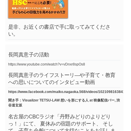
是非、お近くの書店で手に取ってみてくださ
い。
長岡真意子の活動
https://www.youtube.com/watch?v=vDnxr8spOs8
長岡真意子のライフストーリ―や子育て・教育
への思いについてのインタビュー動画
https://www.facebook.com/maiko.nagaoka.568/videos/1021098163841754
聞き手：Visualizer TETSU-LAW 想いを形にする人 at 映像配信バー, 渋
谷道玄坂
名古屋のCBCラジオ「丹野みどりのよりどり
っ！」にて、 夏休みの宿題のサポート、 そし
て、子育ち全般について大切なことをお話しま