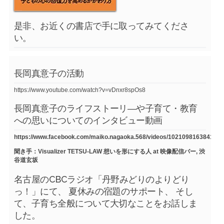
是非、お近くの書店で手に取ってみてくださ
い。
長岡真意子の活動
https://www.youtube.com/watch?v=vDnxr8spOs8
長岡真意子のライフストーリ―や子育て・教育
への思いについてのインタビュー動画
https://www.facebook.com/maiko.nagaoka.568/videos/1021098163841754
聞き手：Visualizer TETSU-LAW 想いを形にする人 at 映像配信バー, 渋
谷道玄坂
名古屋のCBCラジオ「丹野みどりのよりどり
っ！」にて、 夏休みの宿題のサポート、 そし
て、子育ち全般について大切なことをお話しま
した。