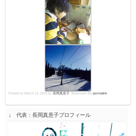
Posted on
March 13, 2015
by
長岡真意子
. Bookmark the
permalink
.
↓ 代表：長岡真意子プロフィール