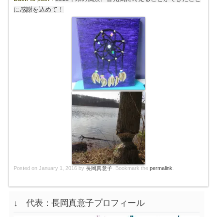
に感謝を込めて！
Posted on
January 1, 2016
by
長岡真意子
. Bookmark the
permalink
.
↓ 代表：長岡真意子プロフィール