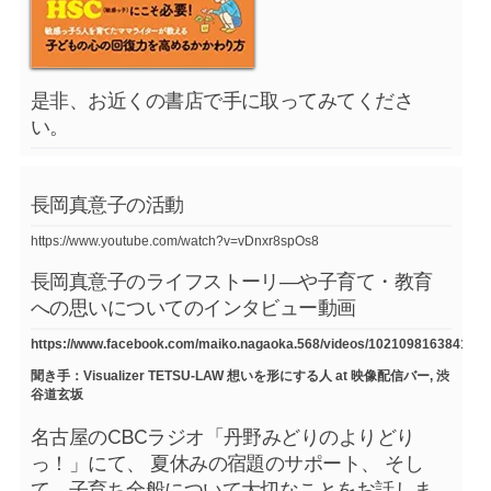
是非、お近くの書店で手に取ってみてくださ
い。
長岡真意子の活動
https://www.youtube.com/watch?v=vDnxr8spOs8
長岡真意子のライフストーリ―や子育て・教育
への思いについてのインタビュー動画
https://www.facebook.com/maiko.nagaoka.568/videos/1021098163841754
聞き手：Visualizer TETSU-LAW 想いを形にする人 at 映像配信バー, 渋
谷道玄坂
名古屋のCBCラジオ「丹野みどりのよりどり
っ！」にて、 夏休みの宿題のサポート、 そし
て、子育ち全般について大切なことをお話しま