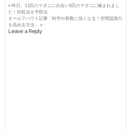
«
昨日、11匹のマダニに出合い5匹のマダニに噛まれまし
た！対処法＆予防法
オールアバウト記事「科学や算数に強くなる！空間認識力
を高める方法」
»
Leave a Reply