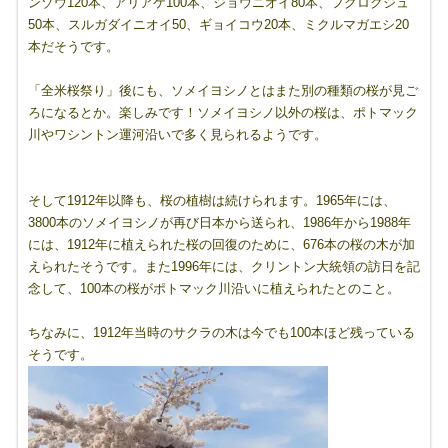
ンゾウ120本、アリアケ100本、ジョウニオイ80本、フクロクジュ
50本、スルガダイニオイ50、ギョイコウ20本、ミクルマガエシ20
本だそうです。
「全米桜祭り」後にも、ソメイヨシノとはまた別の種類の桜が見ご
ろになるとか。楽しみです！ソメイヨシノ以外の桜は、ポトマック
川やワシントン運河沿いで多く見られるようです。
そして1912年以降も、桜の植樹は続けられます。1965年には、
3800本のソメイヨシノが再び日本から送られ、1986年から1988年
には、1912年に植えられた桜の回復のために、676本の桜の木が加
えられたそうです。また1996年には、クリントン大統領の訪日を記
念して、100本の桜がポトマック川沿いに植えられたとのこと。
ちなみに、1912年当時のサクラの木は今でも100本ほど残っている
そうです。