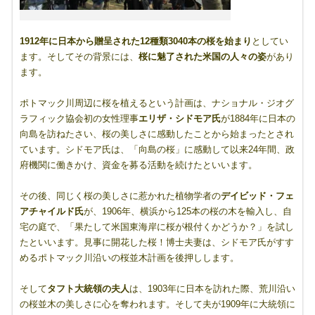
1912年に日本から贈呈された12種類3040本の桜を始まり
としてい
ます。そしてその背景には、
桜に魅了された米国の人々の姿
があり
ます。
ポトマック川周辺に桜を植えるという計画は、ナショナル・ジオグ
ラフィック協会初の女性理事
エリザ・シドモア氏
が1884年に日本の
向島を訪ねたさい、桜の美しさに感動したことから始まったとされ
ています。シドモア氏は、「向島の桜」に感動して以来24年間、政
府機関に働きかけ、資金を募る活動を続けたといいます。
その後、同じく桜の美しさに惹かれた植物学者の
デイビッド・フェ
アチャイルド氏
が、1906年、横浜から125本の桜の木を輸入し、自
宅の庭で、「果たして米国東海岸に桜が根付くかどうか？」を試し
たといいます。見事に開花した桜！博士夫妻は、シドモア氏がすす
めるポトマック川沿いの桜並木計画を後押しします。
そして
タフト大統領の夫人
は、1903年に日本を訪れた際、荒川沿い
の桜並木の美しさに心を奪われます。そして夫が1909年に大統領に