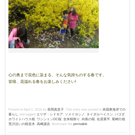
心の奥まで花色に染まる、そんな気持ちのする春です。
皆様、花溢れる春をお楽しみください!
Posted on
April 1, 2016
by
長岡真意子
. This entry was posted in
米国東海岸での
暮らし
and tagged
エリザ・シドモア
,
ソメイヨシノ
,
タイダルベイスン
,
パゴダ
,
ホワイトハウス桜
,
ワシントンDC桜
,
全米桜祭り
,
向島の桜
,
在原業平
,
尾崎行雄
,
荒川沿いの桜並木
,
高峰譲吉
. Bookmark the
permalink
.