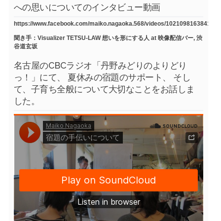
への思いについてのインタビュー動画
https://www.facebook.com/maiko.nagaoka.568/videos/1021098163841754
聞き手：Visualizer TETSU-LAW 想いを形にする人 at 映像配信バー, 渋
谷道玄坂
名古屋のCBCラジオ「丹野みどりのよりどり
っ！」にて、 夏休みの宿題のサポート、 そし
て、子育ち全般について大切なことをお話しま
した。