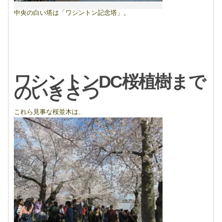
中央の白い塔は「ワシントン記念塔」。
ワシントン
DC桜植樹まで
のいきさつ
これら見事な桜並木は、