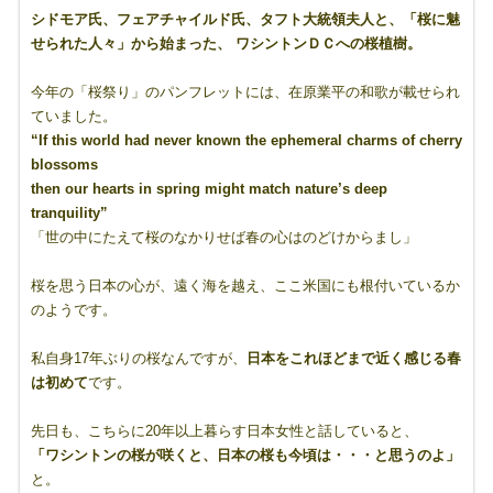
シドモア氏、フェアチャイルド氏、タフト大統領夫人と、「桜に魅
せられた人々」から始まった、 ワシントンＤＣへの桜植樹。
今年の「桜祭り」のパンフレットには、在原業平の和歌が載せられ
ていました。
“If this world had never known the ephemeral charms of cherry
blossoms
then our hearts in spring might match nature’s deep
tranquility”
「世の中にたえて桜のなかりせば春の心はのどけからまし」
桜を思う日本の心が、遠く海を越え、ここ米国にも根付いているか
のようです。
私自身17年ぶりの桜なんですが、
日本をこれほどまで近く感じる春
は初めて
です。
先日も、こちらに20年以上暮らす日本女性と話していると、
「ワシントンの桜が咲くと、日本の桜も今頃は・・・と思うのよ」
と。