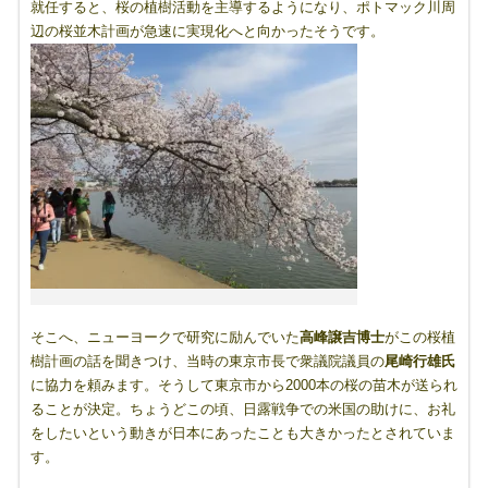
就任すると、桜の植樹活動を主導するようになり、ポトマック川周
辺の桜並木計画が急速に実現化へと向かったそうです。
そこへ、ニューヨークで研究に励んでいた
高峰譲吉博士
がこの桜植
樹計画の話を聞きつけ、当時の東京市長で衆議院議員の
尾崎行雄氏
に協力を頼みます。そうして東京市から2000本の桜の苗木が送られ
ることが決定。ちょうどこの頃、日露戦争での米国の助けに、お礼
をしたいという動きが日本にあったことも大きかったとされていま
す。