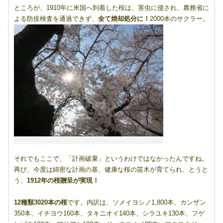
ところが、1910年に米国へ到着した桜は、害虫に侵され、農務省に
よる防疫検査を通過できず、
全て焼却処分に！
2000本のサクラー。
それでもここで、「計画破棄」というわけではなかったんですね。
再び、今度は綿密な計画の基、健康な桜の苗木が育てられ、とうと
う、
1912年の桜贈呈が実現！
12種類3020本の桜
です。内訳は、ソメイヨシノ1,800本、カンザン
350本、イチヨウ160本、タキニオイ140本、シラユキ130本、フゲ