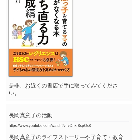
是非、お近くの書店で手に取ってみてくださ
い。
長岡真意子の活動
https://www.youtube.com/watch?v=vDnxr8spOs8
長岡真意子のライフストーリ―や子育て・教育