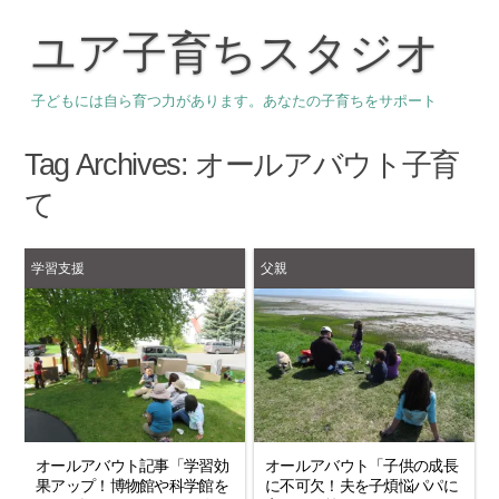
ユア子育ちスタジオ
子どもには自ら育つ力があります。あなたの子育ちをサポート
Tag Archives:
オールアバウト子育
て
学習支援
父親
オールアバウト記事「学習効
オールアバウト「子供の成長
果アップ！博物館や科学館を
に不可欠！夫を子煩悩パパに