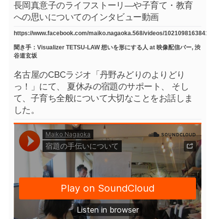
長岡真意子のライフストーリ―や子育て・教育
への思いについてのインタビュー動画
https://www.facebook.com/maiko.nagaoka.568/videos/1021098163841754
聞き手：Visualizer TETSU-LAW 想いを形にする人 at 映像配信バー, 渋
谷道玄坂
名古屋のCBCラジオ「丹野みどりのよりどり
っ！」にて、 夏休みの宿題のサポート、 そし
て、子育ち全般について大切なことをお話しま
した。