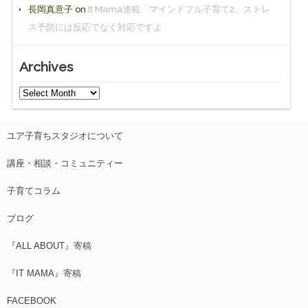
長岡真意子
on
It Mama連載「マインドフル子育て2」ストレ
ス予防には反応でなく対応ですよ
Archives
ユア子育ちスタジオについて
講座・相談・コミュニティー
子育てコラム
ブログ
『ALL ABOUT』寄稿
『IT MAMA』寄稿
FACEBOOK