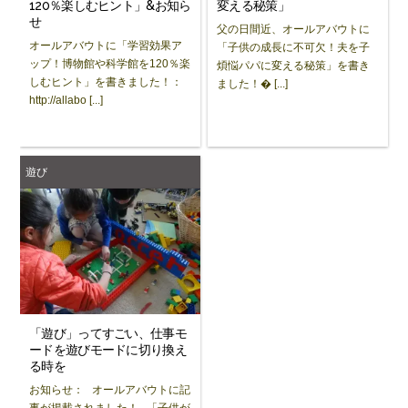
120％楽しむヒント」&お知ら
変える秘策」
せ
父の日間近、オールアバウトに
オールアバウトに「学習効果ア
「子供の成長に不可欠！夫を子
ップ！博物館や科学館を120％楽
煩悩パパに変える秘策」を書き
しむヒント」を書きました！：
ました！� [...]
http://allabo [...]
遊び
「遊び」ってすごい、仕事モ
ードを遊びモードに切り換え
る時を
お知らせ： オールアバウトに記
事が掲載されました！ 「子供が