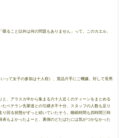
「喋ること以外は何の問題もありません」って。このカエル、
といって女子の参加は十人程）、賞品片手にご機嫌。対して長男
りと、アラスカ中から集まる六十人近くのティーンをまとめる
いたベテラン先輩達との引継ぎ不十分、スタッフの人数も足り
走り回る状態がずっと続いていたそう。睡眠時間も四時間三時
発表もよかったよーと、裏側のどたばたには気がつかなかった