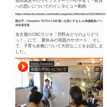
長岡真意子のライフストーリ―や子育て・教育
への思いについてのインタビュー動画
https://www.facebook.com/maiko.nagaoka.568/videos/1021098163
聞き手：Visualizer TETSU-LAW 想いを形にする人 at 映像配信バー,
渋谷道玄坂
名古屋のCBCラジオ「丹野みどりのよりどり
っ！」にて、 夏休みの宿題のサポート、 そし
て、子育ち全般について大切なことをお話しま
した。