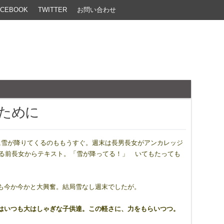
ACEBOOK
TWITTER
お問い合わせ
ために
に雪が降りてくるのももうすぐ。週末は長男長女がアンカレッジ
寝る前長女からテキスト。「雪が降ってる！」 いてもたっても
も今か今かと大興奮。結局雪なし週末でしたが。
はいつも大はしゃぎな子供達。この軽さに、力をもらいつつ。