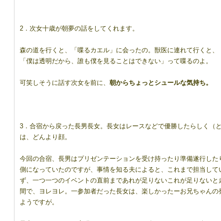
2．次女十歳が朝夢の話をしてくれます。
森の道を行くと、「喋るカエル」に会ったの。獣医に連れて行くと、
「僕は透明だから、誰も僕を見ることはできない」って喋るのよ。
可笑しそうに話す次女を前に、
朝からちょっとシュールな気持ち。
3．合宿から戻った長男長女。長女はレースなどで優勝したらしく（
は、どんより顔。
今回の合宿、長男はプリゼンテーションを受け持ったり準備遂行した
側になっていたのですが、事情を知る夫によると、これまで担当して
ず、一つ一つのイベントの直前まであれが足りないこれが足りないと
間で、ヨレヨレ。一参加者だった長女は、楽しかったーお兄ちゃんの
ようですが。