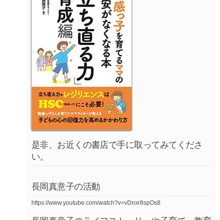
是非、お近くの書店で手に取ってみてくださ
い。
長岡真意子の活動
https://www.youtube.com/watch?v=vDnxr8spOs8