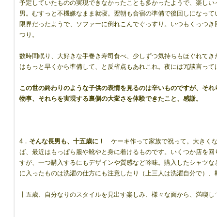
予定していたものの実現できなかったことも多かったようで、楽しい
男。むすっと不機嫌なまま就寝。翌朝も合宿の準備で後回しになって
限界だったようで、ソファーに倒れこんでぐっすり。いつもくっつき
つり。
数時間眠り、大好きな手巻き寿司食べ、少しずつ気持ちもほぐれてき
はもっと早くから準備して、と反省点もあれこれ。夜には冗談言って
この世の終わりのような子供の表情を見るのは辛いものですが、それ
物事、それらを実現する裏側の大変さを体験できたこと、感謝。
4．
そんな長男も、十五歳に！
ケーキ作って家族で祝って。大きくな
ば、最近はもっぱら服や靴やと身に着けるものです。いくつか店を回
すが、一つ購入するにもデザインや質感など吟味。購入したシャツな
に入ったものは洗濯の仕方にも注意したり（上三人は洗濯自分で）、
十五歳、自分なりのスタイルを見出す楽しみ、様々な面から、満喫し