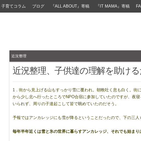
子育てコラム
ブログ
『ALL ABOUT』寄稿
『IT MAMA』寄稿
F
近況整理
近況整理、子供達の理解を助ける
1．街から見上げる山もすっかり雪に覆われ。朝晩吐く息も白く。街
から少し北へ行ったところでNPO合宿に参加していたのですが、夜
いられず、周りの子達起こして皆で眺めていたのだそう。
予報ではアンカレッジにも雪が降るということだったので、下の三人
毎年半年近くは雪と氷の世界に暮らすアンカレッジ、それでも始まり