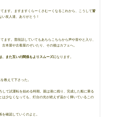
ってます。ますますくらーくさむーくなるこれから、こうして
皆
ない友人達、ありがとう！
ってます。普段話していてもあちらこちらから声や首やと入り、
。古本屋や古着屋のぞいたり、その後はカフェへ。
は、また互いの関係もよりスムーズに
なります。
話を教えて下さった。
下ろして試運転を始める時期。親は港に残り、完成した船に乗る
とは少なくなっても、灯台の光が絶えず温かく輝いているこの
係を確認していくのよと。