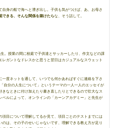
て自身の船で海へと漕ぎ出し。子供も気がつけば、あ、お母さ
認できる、そんな関係を築けたら
な、そう話して。
先生。授業の間に校庭で子供達とサッカーしたり、作文などの課
エレガントなドレスかと思うと翌日はカジュアルなスウェット
に一度ネットを通して、いつでも何かあればすぐに連絡を下さ
めに、「自分の人生について」というテーマの一人一人のエッセイが
好きなときに付け加えたり書き直したりとできるので壮大なス
レベルによって、オンラインの「カーンアカデミー」と先生が
の項目について理解してるか見て、項目ごとのテストまでには
いのは、その子のせいじゃないです、理解できる教え方が足り