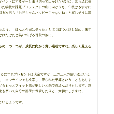
イベントにするぞーと張り切って出かけただけに、落ち込む長
いた学校の課題プロジェクトの山に向かうも、午後はさすがに
回る次男も「お兄ちゃんハッピーじゃないね」と寂しそうにぽ
たよう、「ほんと今回は参った」とぽつぽつと話し始め。来年
はけたけたと笑い転げる普段の彼に。
らの一つ一つが、成長に向かう貴い過程ですね。楽しく見える
るにつれプレゼントは現金ですが、上の三人の使い道といえ
り、オンラインでも検索し、限られた予算ということもありま
どももっとフィット感が欲しいと鍋で煮込んだりもします。気
靴も磨いて自分の部屋に保管したりと、大切にしますね。
ているようです。