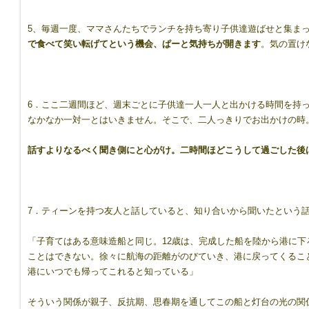
5、毎週一度、ママさんたちでランチを持ち寄り子供達遊ばせと集ま
8417544/
で食べて笑い転げてという機会、ぱーと気持ちが開きます
。気の置け
6．ここ二週間ほど、週末ごとに子供達一人一人と出かける時間を持
なかなか一対一とはいきません。そこで、二人っきりでお出かけの時
話すよりなるべく聞き側にと心がけ。二時間ほどこうして過ごした後
7．ティーンを持つ友人と話していると、知り合いから聞いたという
「子育てはある意味造船と同じ。12歳は、完成した船を陸から港に
ことはできない。徐々に航海の距離がのびていき、港に戻ってくるこ
港にいつでも帰ってこれると知っている」
そういう関係が親子、反抗期、思春期を通してこの船と灯台の光の関