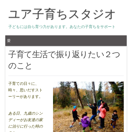
ユア子育ちスタジオ
子どもには自ら育つ力があります。あなたの子育ちをサポート
愛
子育て生活で振り返りたい２つ
のこと
子育ての日々に、
時々、思いだすスト
ーリーがあります。
ある日、九歳のシン
ディーがお友達の家
に泊りに行った時の