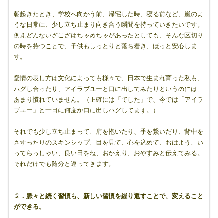
朝起きたとき、学校へ向かう前、帰宅した時、寝る前など、嵐のよ
うな日常に、少し立ち止まり向き合う瞬間を持っていきたいです。
例えどんないざこざはちゃめちゃがあったとしても、そんな区切り
の時を持つことで、子供もしっとりと落ち着き、ほっと安心しま
す。
愛情の表し方は文化によっても様々で、日本で生まれ育った私も、
ハグし合ったり、アイラブユーと口に出してみたりというのには、
あまり慣れていません。（正確には「でした」で、今では「アイラ
ブユー」と一日に何度か口に出しハグしてます。）
それでも少し立ち止まって、肩を抱いたり、手を繋いだり、背中を
さすったりのスキンシップ、目を見て、心を込めて、おはよう、い
ってらっしゃい、良い日をね、おかえり、おやすみと伝えてみる。
それだけでも随分と違ってきます。
２．脈々と続く習慣も、新しい習慣を繰り返すことで、変えること
ができる。