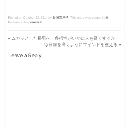
Posted on
October 23, 2014
by
長岡真意子
. This entry was posted in
愛
.
Bookmark the
permalink
.
«
ムカッとした長男へ、多様性がいかに人を賢くするか
毎日歯を磨くようにマインドを整える
»
Leave a Reply