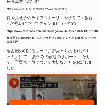
長岡真意子の活動
https://www.youtube.com/watch?v=vDnxr8spOs8
長岡真意子のライフストーリ―や子育て・教育
への思いについてのインタビュー動画
https://www.facebook.com/maiko.nagaoka.568/videos/1021098163841754
聞き手：Visualizer TETSU-LAW 想いを形にする人 at 映像配信バー, 渋
谷道玄坂
名古屋のCBCラジオ「丹野みどりのよりどり
っ！」にて、 夏休みの宿題のサポート、 そし
て、子育ち全般について大切なことをお話しま
した。