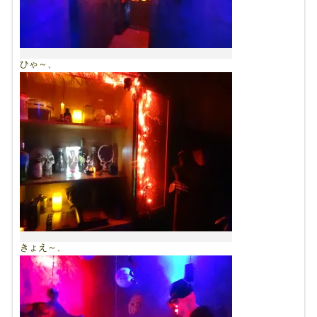
ひゃ～、
きょえ～、