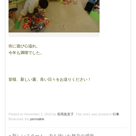
街に遊び心溢れ。
今年も満喫でした。
皆様、新しい週、良い日々をお送りください！
Posted on
November 2, 2014
by
長岡真意子
. This entry was posted in
行事
.
Bookmark the
permalink
.
«
新しいスタート、力を抜いた努力の感覚