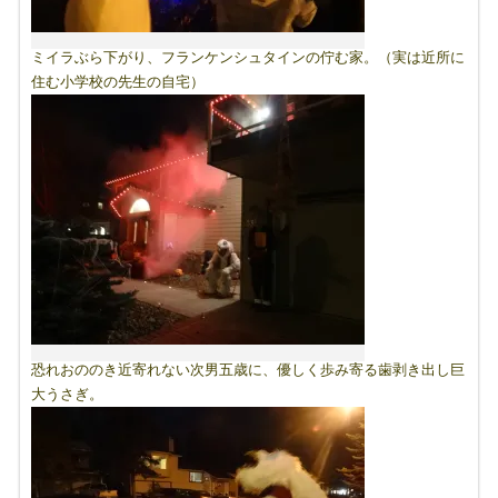
ミイラぶら下がり、フランケンシュタインの佇む家。（実は近所に
住む小学校の先生の自宅）
恐れおののき近寄れない次男五歳に、優しく歩み寄る歯剥き出し巨
大うさぎ。