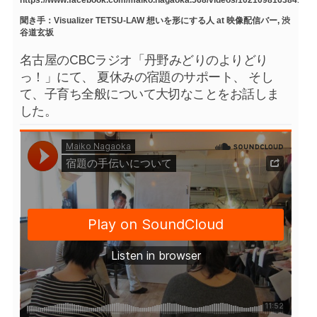
https://www.facebook.com/maiko.nagaoka.568/videos/1021098163841754
聞き手：Visualizer TETSU-LAW 想いを形にする人 at 映像配信バー, 渋
谷道玄坂
名古屋のCBCラジオ「丹野みどりのよりどり
っ！」にて、 夏休みの宿題のサポート、 そし
て、子育ち全般について大切なことをお話しま
した。