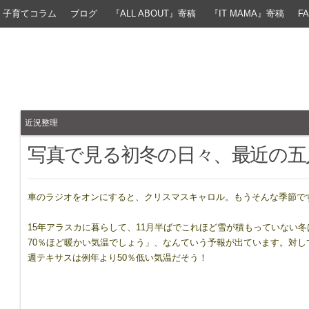
子育てコラム
ブログ
『ALL ABOUT』寄稿
『IT MAMA』寄稿
F
近況整理
写真で見る初冬の日々、最近の五
車のラジオをオンにすると、クリスマスキャロル。もうそんな季節で
15年アラスカに暮らして、11月半ばでこれほど雪が積もっていない
70％ほど暖かい気温でしょう」、なんていう予報が出ています。対
週テキサスは例年より50％低い気温だそう！