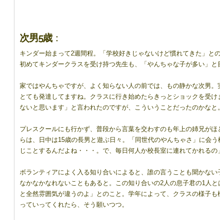
次男5歳
：
キンダー始まって2週間程。「学校好きじゃないけど慣れてきた」との
初めてキンダークラスを受け持つ先生も、「やんちゃな子が多い」と
家ではやんちゃですが、よく知らない人の前では、もの静かな次男。実は、10
とても発達してますね。クラスに行き始めたらきっとショックを受け
ないと思います」と言われたのですが、こういうことだったのかなと
プレスクールにも行かず、普段から言葉を交わすのも年上の姉兄がほ
らは、日中は15歳の長男と遊ぶ日々。「同世代のやんちゃさ」に会
じことするんだよね・・・。で、毎日何人か校長室に連れてかれるの
ボランティアによく入る知り合いによると、誰の言うことも聞かない
なかなかなれないこともあると。この知り合いの2人の息子君の1人と
と全然雰囲気が違うのよ」とのこと。学年によって、クラスの様子も
っていってくれたら、そう願いつつ。