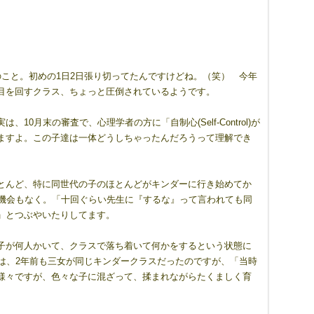
こと。初めの1日2日張り切ってたんですけどね。（笑） 今年
目を回すクラス、ちょっと圧倒されているようです。
月末の審査で、心理学者の方に「自制心(Self-Control)が
ますよ。この子達は一体どうしちゃったんだろうって理解でき
。
とんど、特に同世代の子のほとんどがキンダーに行き始めてか
う機会もなく。「十回ぐらい先生に『するな』って言われても同
」とつぶやいたりしてます。
子が何人かいて、クラスで落ち着いて何かをするという状態に
は、2年前も三女が同じキンダークラスだったのですが、「当時
様々ですが、色々な子に混ざって、揉まれながらたくましく育