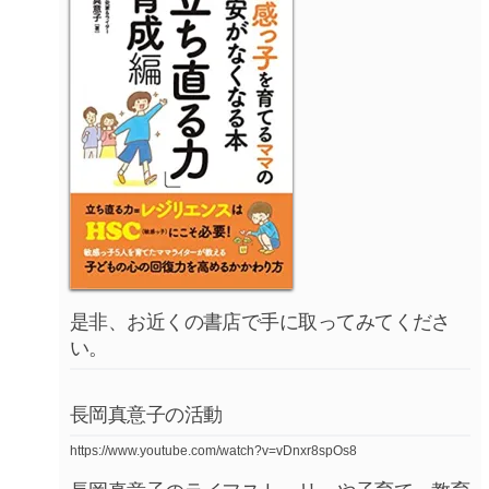
是非、お近くの書店で手に取ってみてくださ
い。
長岡真意子の活動
https://www.youtube.com/watch?v=vDnxr8spOs8