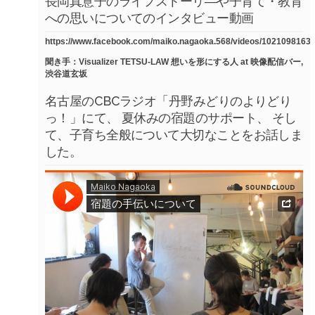
長岡真意子のライフストーリ―や子育て・教育
への思いについてのインタビュー動画
https://www.facebook.com/maiko.nagaoka.568/videos/1021098163
聞き手：Visualizer TETSU-LAW 想いを形にする人 at 映像配信バー,
渋谷道玄坂
名古屋のCBCラジオ「丹野みどりのよりどり
っ！」にて、 夏休みの宿題のサポート、 そし
て、子育ち全般について大切なことをお話しま
した。