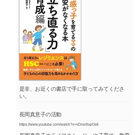
是非、お近くの書店で手に取ってみてくださ
い。
長岡真意子の活動
https://www.youtube.com/watch?v=vDnxr8spOs8