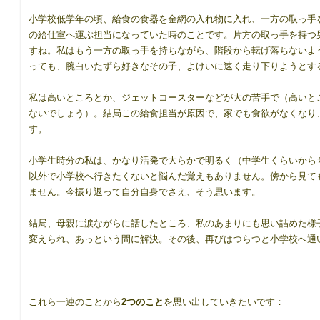
小学校低学年の頃、給食の食器を金網の入れ物に入れ、一方の取っ手を
の給仕室へ運ぶ担当になっていた時のことです。片方の取っ手を持つ
8417544/
すね。私はもう一方の取っ手を持ちながら、階段から転げ落ちないよ
っても、腕白いたずら好きなその子、よけいに速く走り下りようとす
私は高いところとか、ジェットコースターなどが大の苦手で（高いと
ないでしょう）。結局この給食担当が原因で、家でも食欲がなくなり
す。
小学生時分の私は、かなり活発で大らかで明るく（中学生くらいから
以外で小学校へ行きたくないと悩んだ覚えもありません。傍から見て
ません。今振り返って自分自身でさえ、そう思います。
結局、母親に涙ながらに話したところ、私のあまりにも思い詰めた様
変えられ、あっという間に解決。その後、再びはつらつと小学校へ通
これら一連のことから
2つのこと
を思い出していきたいです：