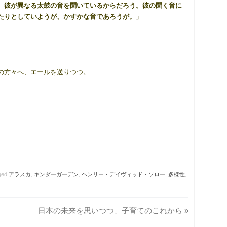
、彼が異なる太鼓の音を聞いているからだろう。彼の聞く音に
たりとしていようが、かすかな音であろうが。
」
の方々へ、エールを送りつつ。
ged
アラスカ
,
キンダーガーデン
,
ヘンリー・デイヴィッド・ソロー
,
多様性
,
日本の未来を思いつつ、子育てのこれから
»