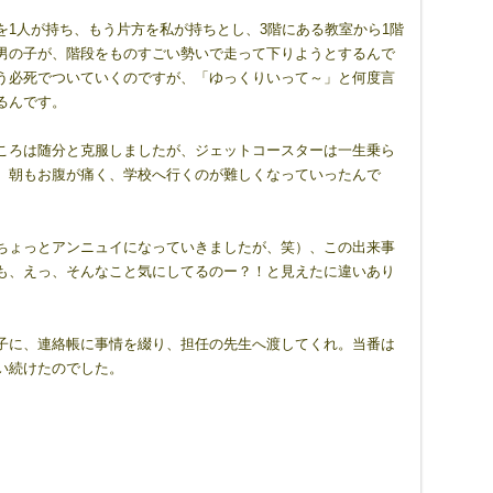
1人が持ち、もう片方を私が持ちとし、3階にある教室から1階
男の子が、階段をものすごい勢いで走って下りようとするんで
う必死でついていくのですが、「ゆっくりいって～」と何度言
るんです。
ころは随分と克服しましたが、ジェットコースターは一生乗ら
、朝もお腹が痛く、学校へ行くのが難しくなっていったんで
ちょっとアンニュイになっていきましたが、笑）、この出来事
も、えっ、そんなこと気にしてるのー？！と見えたに違いあり
子に、連絡帳に事情を綴り、担任の先生へ渡してくれ。当番は
い続けたのでした。