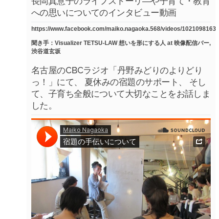
長岡真意子のライフストーリ―や子育て・教育
への思いについてのインタビュー動画
https://www.facebook.com/maiko.nagaoka.568/videos/1021098163
聞き手：Visualizer TETSU-LAW 想いを形にする人 at 映像配信バー,
渋谷道玄坂
名古屋のCBCラジオ「丹野みどりのよりどり
っ！」にて、 夏休みの宿題のサポート、 そし
て、子育ち全般について大切なことをお話しま
した。