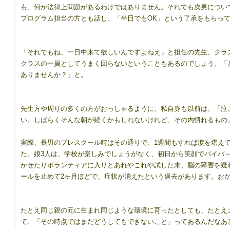
も、何か法律上問題があるわけではありません。それでも次男につい
プログラム担当の方とも話し、「半日でもOK」という了承をもらっ
「それでもね、一日中来て欲しいんですよねえ」と担任の先生。クラ
クラスの一員としてうまく回らないということもあるのでしょう。「
ありませんか？」と。
先生方や周りの多くの方がおっしゃるように、私自身も以前は、「泣
い。しばらくそんな朝が続くかもしれないけれど、その内慣れるもの
実際、長男のプレスクール時はその通りで、1週間もすれば涙を堪え
た。娘3人は、学校が楽しみでしょうがなく、初日から笑顔でバイバ
かせたりボランティアに入りとあれやこれや試した末、脳の障害を疑
ールを止めて2ヶ月ほどで、症状が消えたという過去があります。お
たとえ同じ親の元に生まれ同じような環境に育ったとしても、たとえ
て、「その時点ではまだどうしてもできないこと」ってあるんだなあ