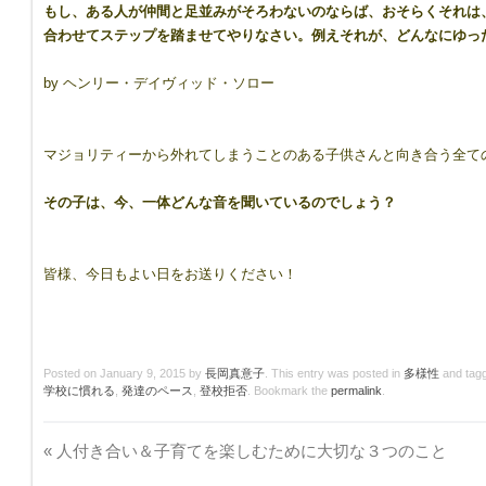
もし、ある人が仲間と足並みがそろわないのならば、おそらくそれは
合わせてステップを踏ませてやりなさい。例えそれが、どんなにゆっ
by ヘンリー・デイヴィッド・ソロー
マジョリティーから外れてしまうことのある子供さんと向き合う全て
その子は、今、一体どんな音を聞いているのでしょう？
皆様、今日もよい日をお送りください！
Posted on
January 9, 2015
by
長岡真意子
. This entry was posted in
多様性
and tag
学校に慣れる
,
発達のペース
,
登校拒否
. Bookmark the
permalink
.
«
人付き合い＆子育てを楽しむために大切な３つのこと