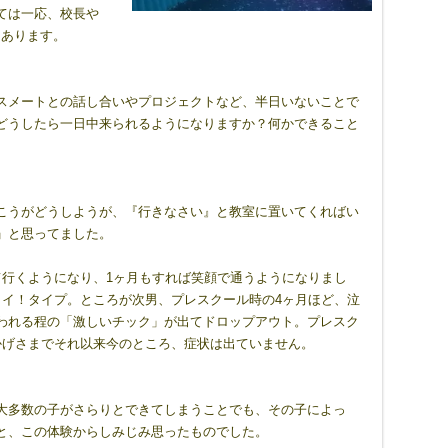
ては一応、校長や
てあります。
スメートとの話し合いやプロジェクトなど、半日いないことで
どうしたら一日中来られるようになりますか？何かできること
こうがどうしようが、『行きなさい』と教室に置いてくればい
」と思ってました。
て行くようになり、1ヶ月もすれば笑顔で通うようになりまし
～イ！タイプ。ところが次男、プレスクール時の4ヶ月ほど、泣
われる程の「激しいチック」が出てドロップアウト。プレスク
かげさまでそれ以来今のところ、症状は出ていません。
大多数の子がさらりとできてしまうことでも、その子によっ
と、この体験からしみじみ思ったものでした。