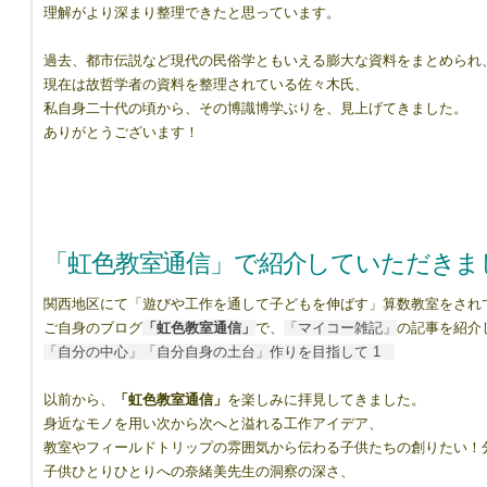
理解がより深まり整理できたと思っています。
過去、都市伝説など現代の民俗学ともいえる膨大な資料をまとめられ
現在は故哲学者の資料を整理されている佐々木氏、
私自身二十代の頃から、その博識博学ぶりを、見上げてきました。
ありがとうございます！
「虹色教室通信」で紹介していただきま
関西地区にて「遊びや工作を通して子どもを伸ばす」算数教室をされ
ご自身のブログ
「虹色教室通信」
で、
「マイコー雑記」
の記事を紹介
「自分の中心」「自分自身の土台」作りを目指して 1
以前から、
「虹色教室通信」
を楽しみに拝見してきました。
身近なモノを用い次から次へと溢れる工作アイデア、
教室やフィールドトリップの雰囲気から伝わる子供たちの創りたい！
子供ひとりひとりへの奈緒美先生の洞察の深さ、