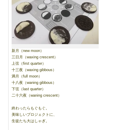
8417544/
新月（new moon）
三日月（waxing crescent）
上弦（first quarter）
十三夜（waxing gibbous）
満月（full moon）
十八夜（waning gibbous）
下弦（last quarter）
二十六夜（waning crescent）
終わったらもぐもぐ。
美味しいプロジェクトに、
生徒たち大はしゃぎ。