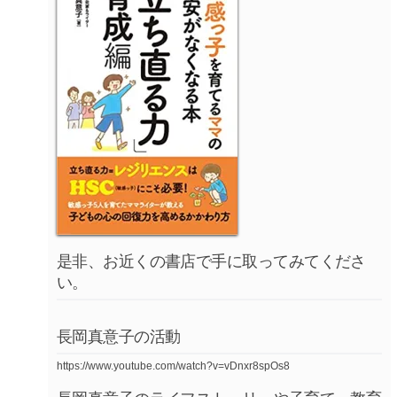
是非、お近くの書店で手に取ってみてくださ
い。
長岡真意子の活動
https://www.youtube.com/watch?v=vDnxr8spOs8