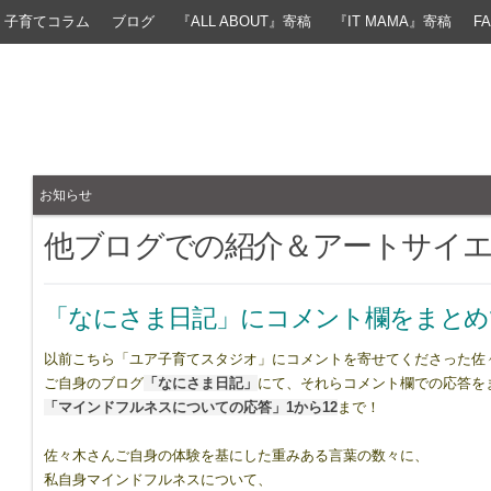
子育てコラム
ブログ
『ALL ABOUT』寄稿
『IT MAMA』寄稿
F
お知らせ
他ブログでの紹介＆アートサイ
「なにさま日記」にコメント欄をまとめ
以前こちら「ユア子育てスタジオ」にコメントを寄せてくださった佐
ご自身のブログ
「なにさま日記」
にて、それらコメント欄での応答を
「マインドフルネスについての応答」1から12
まで！
佐々木さんご自身の体験を基にした重みある言葉の数々に、
私自身マインドフルネスについて、