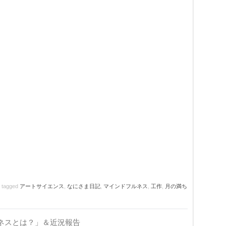
 tagged
アートサイエンス
,
なにさま日記
,
マインドフルネス
,
工作
,
月の満ち
ネスとは？」＆近況報告