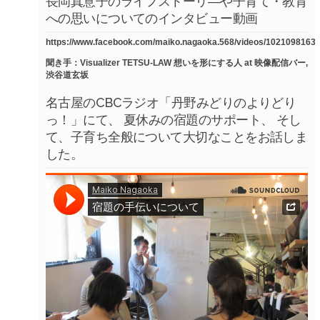
長岡真意子のライフストーリ―や子育て・教育
への思いについてのインタビュー動画
https://www.facebook.com/maiko.nagaoka.568/videos/1021098163
聞き手：Visualizer TETSU-LAW 想いを形にする人 at 映像配信バー,
渋谷道玄坂
名古屋のCBCラジオ「丹野みどりのよりどり
っ！」にて、 夏休みの宿題のサポート、 そし
て、子育ち全般について大切なことをお話しま
した。