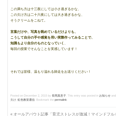
この満ち方は十三夜にしては小さ過ぎるかな、
この欠け方は二十六夜にしては大き過ぎるかな、
そうクリームをこねて。
言葉だけや、写真を眺めているだけよりも、
こうして自分の手や感覚を用い実際作ってみることで、
知識もより自分のものとなっていく
、
毎回の授業でそんなことを実感しています！
それでは皆様、温もり溢れる師走をお送りください！
Posted on
December 2, 2015
by
長岡真意子
. This entry was posted in
お知らせ
and
欠け
,
虹色教室通信
. Bookmark the
permalink
.
«
オールアバウト記事「育児ストレスが激減！マインドフル