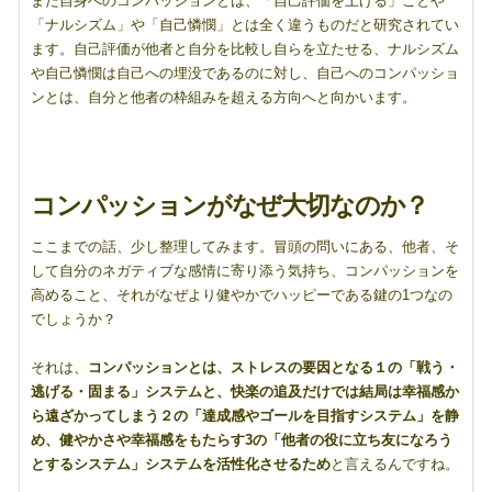
また自身へのコンパッションとは、「自己評価を上げる」ことや
「ナルシズム」や「自己憐憫」とは全く違うものだと研究されてい
ます。自己評価が他者と自分を比較し自らを立たせる、ナルシズム
や自己憐憫は自己への埋没であるのに対し、自己へのコンパッショ
ンとは、自分と他者の枠組みを超える方向へと向かいます。
コンパッションがなぜ大切なのか？
ここまでの話、少し整理してみます。冒頭の問いにある、他者、そ
して自分のネガティブな感情に寄り添う気持ち、コンパッションを
高めること、それがなぜより健やかでハッピーである鍵の1つなの
でしょうか？
それは、
コンパッションとは、ストレスの要因となる１の「戦う・
逃げる・固まる」システムと、快楽の追及だけでは結局は幸福感か
ら遠ざかってしまう２の「
達成感やゴールを目指すシステム」
を静
め、健やかさや幸福感をもたらす3の
「
他者の役に立ち友になろう
とするシステム」
システムを活性化させるため
と言えるんですね。