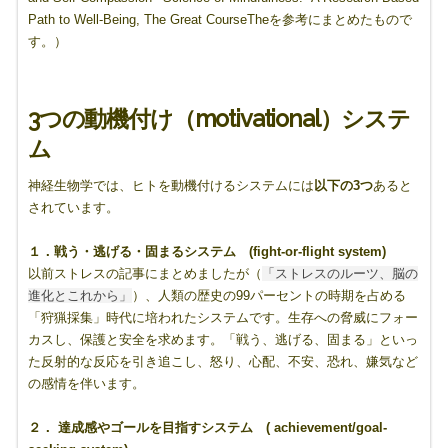
Path to Well-Being, The Great CourseTheを参考にまとめたもので
す。）
3
つの動機付け（motivational
）システ
ム
神経生物学では、ヒトを動機付けるシステムには
以下の
3
つ
あると
されています。
１．戦う・逃げる・固まるシステム (fight-or-flight system)
以前ストレスの記事にまとめましたが（
「ストレスのルーツ、脳の
進化とこれから」
）、人類の歴史の99パーセントの時期を占める
「狩猟採集」時代に培われたシステムです。生存への脅威にフォー
カスし、保護と安全を求めます。「戦う、逃げる、固まる」といっ
た反射的な反応を引き追こし、怒り、心配、不安、恐れ、嫌気など
の感情を伴います。
２．
達成感やゴールを目指すシステム ( achievement/goal-