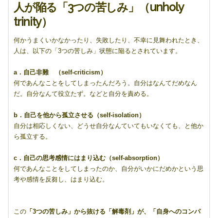
人が陥る「3つの苦しみ」（unholy
trinity）
何かうまくいかなかったり、失敗したり、不幸に見舞われたとき、
人は、以下の「3つの苦しみ」状態に陥るとされています。
a．自己非難 （self-criticism）
何であんなことをしてしまったんだろう。自分はなんてだめなん
だ。自分なんて役立たず。などと自分を責める。
b．自己を他から孤立させる（self-isolation）
自分は相応しくない、どうせ自分なんていてもいなくても、と他か
ら孤立する。
c．自己の思考感情にはまり込む（self-absorption）
何であんなことをしてしまったのか、自分がいかにだめかという思
考や感情を反芻し、はまり込む。
この
「3つの苦しみ」から抜ける「解毒剤」が、「自身へのコンパ