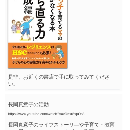
是非、お近くの書店で手に取ってみてくださ
い。
長岡真意子の活動
https://www.youtube.com/watch?v=vDnxr8spOs8
長岡真意子のライフストーリ―や子育て・教育