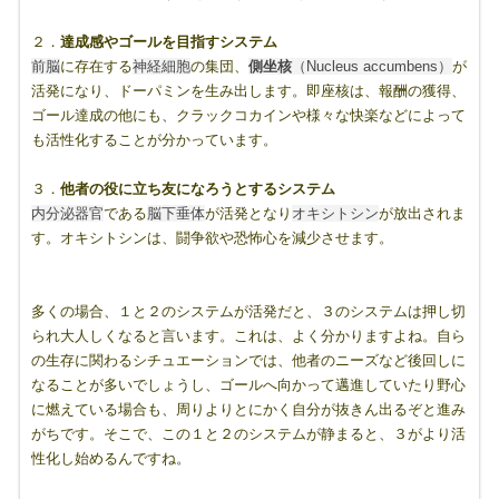
２．
達成感やゴールを目指すシステム
前脳
に存在する
神経細胞
の集団、
側坐核
（Nucleus accumbens）
が
活発になり、ドーパミンを生み出します。即座核は、報酬の獲得、
ゴール達成の他にも、クラックコカインや様々な快楽などによって
も活性化することが分かっています。
３．
他者の役に立ち友になろうとするシステム
内分泌器官
である
脳下垂体
が活発となり
オキシトシン
が放出されま
す。オキシトシンは、闘争欲や恐怖心を減少させます。
多くの場合、１と２のシステムが活発だと、３のシステムは押し切
られ大人しくなると言います。これは、よく分かりますよね。自ら
の生存に関わるシチュエーションでは、他者のニーズなど後回しに
なることが多いでしょうし、ゴールへ向かって邁進していたり野心
に燃えている場合も、周りよりとにかく自分が抜きん出るぞと進み
がちです。そこで、この１と２のシステムが静まると、３がより活
性化し始めるんですね。