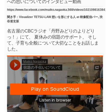
への思いについてのインタビュー動画
https://www.facebook.com/maiko.nagaoka.568/videos/1021098163841754
聞き手：Visualizer TETSU-LAW 想いを形にする人 at 映像配信バー, 渋
谷道玄坂
名古屋のCBCラジオ「丹野みどりのよりどり
っ！」にて、 夏休みの宿題のサポート、 そし
て、子育ち全般について大切なことをお話しま
した。