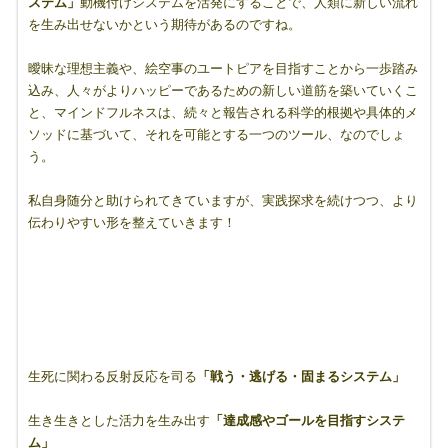
ステム」
動機付けシステムを活発にすることで、人類に新しい流れ
を生み出せないかという期待があるのですね。
曖昧な理想主義や、絵空事のユートピアを目指すことから一歩踏み
込み、人々がよりハッピーであるための新しい道筋を築いていくこ
と、マインドフルネスは、続々と報告される科学的根拠や具体的メ
ソッドに基づいて、それを可能とする一つのツール、なのでしょ
う。
私自身随分と助けられてきていますが、実践探求を続けつつ、より
伝わりやすい形を整えていきます！
生死に関わる反射反応を司る
「戦う・逃げる・固まるシステム」
生き生きとした活力を生み出す
「達成感やゴールを目指すシステ
ム」