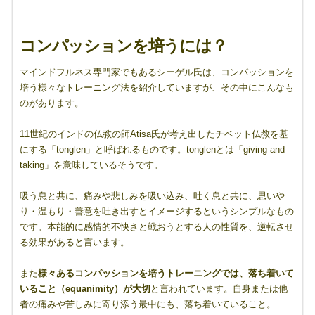
コンパッションを培うには？
マインドフルネス専門家でもあるシーゲル氏は、コンパッションを
培う様々なトレーニング法を紹介していますが、その中にこんなも
のがあります。
11世紀のインドの仏教の師Atisa氏が考え出したチベット仏教を基
にする「tonglen」と呼ばれるものです。tonglenとは「giving and
taking」を意味しているそうです。
吸う息と共に、痛みや悲しみを吸い込み、吐く息と共に、思いや
り・温もり・善意を吐き出すとイメージするというシンプルなもの
です。本能的に感情的不快さと戦おうとする人の性質を、逆転させ
る効果があると言います。
また
様々あるコンパッションを培うトレーニングでは、落ち着いて
いること（
equanimity
）が大切
と言われています。自身または他
者の痛みや苦しみに寄り添う最中にも、落ち着いていること。