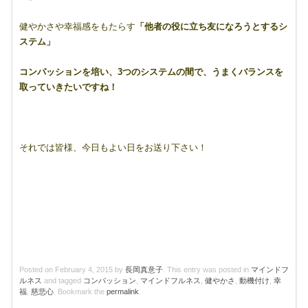
健やかさや幸福感をもたらす
「他者の役に立ち友になろうとするシ
ステム」
コンパッションを培い、3つのシステムの間で、うまくバランスを
取っていきたいですね！
それでは皆様、今日もよい日をお送り下さい！
Posted on
February 4, 2015
by
長岡真意子
. This entry was posted in
マインドフ
ルネス
and tagged
コンパッション
,
マインドフルネス
,
健やかさ
,
動機付け
,
幸
福
,
慈悲心
. Bookmark the
permalink
.