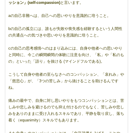
ッション」(self-compassion)
と言います。
aの自己非難へは、自己への思いやりを意識的に培うこと。
bの自己の孤立には、誰もが失敗や喪失感を経験するという人間性
の共通点への気づきや思いやりを意識的に培うこと。
cの自己の思考感情へのはまり込みには、自身や他者への思いやり
と同時に、今この瞬間瞬間の体験に注意を向け、「私」や「私のも
の」といった「語り」を抜ける (マインドフルである)。
こうして自身や他者の至らなさへのコンパッション、「哀れみ」や
「慈悲心」が、「3つの苦しみ」から抜けることを助けるんです
ね。
痛みの最中で、自身に対し思いやりをもつコンパッションとは、苦
しみや悲しみを避けるのでも抑え付けるのでもなく、苦しみや悲し
みをありのままに受け入れるスキルであり、平静を取り戻し、落ち
着く（equanimity）スキルでもあります。