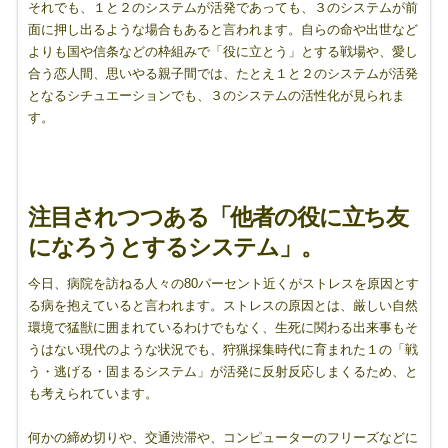
それでも、１と２のシステムが活発であっても、３のシステムが前
面に押し出るような場合もあると言われます。自らの命や出世など
よりも国や信条などの枠組みで「役に立とう」とする戦場や、愛し
合う恋人間、思いやる親子間では、たとえ１と２のシステムが活発
となるシチュエーションでも、３のシステムの活性化が見られま
す。
注目されつつある「他者の役に立ち友
になろうとするシステム」。
今日、病院を訪ねる人々の80パーセント近くがストレスを原因とす
る病を抱えていると言われます。ストレスの原因とは、厳しい自然
環境で猛獣に囲まれているわけでもなく、生死に関わる出来事もそ
うはない現代のような状況でも、狩猟採集時代に育まれた１の「戦
う・逃げる・固まるシステム」が活発に反射反応しまくるため、と
も考えられています。
何かの締め切りや、交通渋滞や、コンピューターのフリーズなどに