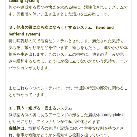
seeking system)
何かを達成する喜びや快楽を求める時に、活性化されるシステムで
す。興奮感を伴い、生き生きとした活力を生み出します。
３．他者の役に立ち友になろうとするシステム (tend and
befriend system)
特に哺乳類の間で活発なシステムとされます。満たされた気持ち、
安心感、繋がり感などを伴います。癒しをもたらし、健やかさや幸
福感を生み出します。このシステムの根幹に、他者の苦しみや悲し
みを緩和するために、どうにか役に立てないかという気持ち、コン
パッションがあります。
またこれら３つのシステムは、それぞれ脳の特定の部分に関わるこ
とが分かっています。
１．
戦う・逃げる・固まるシステム
側頭葉
内側の奥にあるアーモンドの形をした
扁桃体（amygdale）
が活発になり
、
アドレナリンが生産活性化されます。
扁桃
体は、
情動
反応の処理と
記憶
において主要な役割を持つとさ
れ、物事が危険かどうかを察知する役割を担っています。