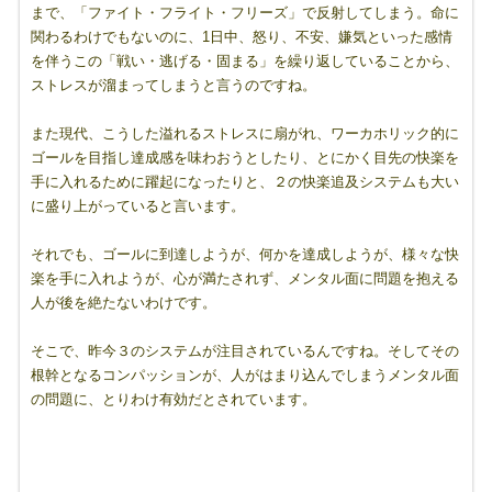
まで、「ファイト・フライト・フリーズ」で反射してしまう。命に
関わるわけでもないのに、1日中、怒り、不安、嫌気といった感情
を伴うこの「戦い・逃げる・固まる」を繰り返していることから、
ストレスが溜まってしまうと言うのですね。
また現代、こうした溢れるストレスに扇がれ、ワーカホリック的に
ゴールを目指し達成感を味わおうとしたり、とにかく目先の快楽を
手に入れるために躍起になったりと、２の快楽追及システムも大い
に盛り上がっていると言います。
それでも、ゴールに到達しようが、何かを達成しようが、様々な快
楽を手に入れようが、心が満たされず、メンタル面に問題を抱える
人が後を絶たないわけです。
そこで、昨今３のシステムが注目されているんですね。そしてその
根幹となるコンパッションが、人がはまり込んでしまうメンタル面
の問題に、とりわけ有効だとされています。