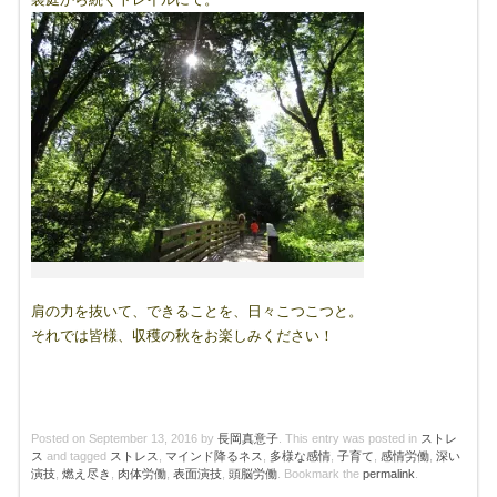
肩の力を抜いて、できることを、日々こつこつと。
それでは皆様、収穫の秋をお楽しみください！
Posted on
September 13, 2016
by
長岡真意子
. This entry was posted in
ストレ
ス
and tagged
ストレス
,
マインド降るネス
,
多様な感情
,
子育て
,
感情労働
,
深い
演技
,
燃え尽き
,
肉体労働
,
表面演技
,
頭脳労働
. Bookmark the
permalink
.