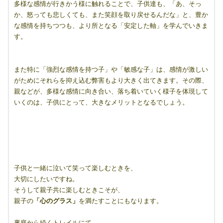
多様な感情が行きかう様に触れることで、子供達も、「あ、そっ
か、怒っても悲しくても、また笑顔を取り戻せるんだな」と、豊か
な感情を持ちつつも、より所となる「安定した軸」を学んでいきま
す。
また特に「強烈な感情を持つ子」や「敏感な子」は、感情が激しい
がためにそれらを抑え込む弊害もより大きく出てきます。その際、
親などが、多様な感情に向き合い、落ち着いていく様子を体現して
いくのは、子供にとって、大きなメリットとなるでしょう。
子供と一緒に泣いて笑って楽しむときを、
大切にしたいですね。
そうして親子共に楽しむときこそが、
親子の
「心のグラス」
を満たすことにもなります。
裏庭から続くトレイルにて。