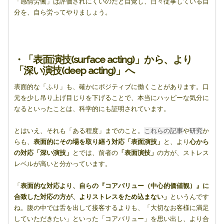
「感情労働」は評価されにくいのだと自覚し、日々従事している自
分を、自ら労ってやりましょう。
・「表面演技(surface acting)」から、より
「深い演技(deep acting)」へ
表面的な「ふり」も、確かにポジティブに働くことがあります。口
元を少し吊り上げ目じりを下げることで、本当にハッピーな気分に
なるといったことは、科学的にも証明されています。
とはいえ、それも「ある程度」までのこと。
これらの記事
や
研究
か
らも、
表面的にその場を取り繕う対応「表面演技」
と、より
心から
の対応「深い演技」
とでは、前者の
「表面演技」
の方が、ストレス
レベルが高いと分かっています。
「
表面的な対応より、自らの『コアバリュー（中心的価値観）』に
合致した対応の方が、よりストレスをため込まない」
というんです
ね。腹の中では舌を出して接客するよりも、「大切なお客様に満足
していただきたい」といった「コアバリュー」を思い出し、より合