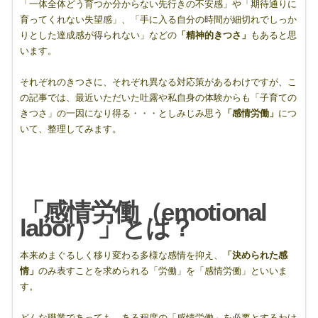
「一体全体どう育つか分からない先行きの不安感」や「期待通りに
育ってくれない失望感」、「手に入る自分の時間が細切れでしっか
りとした達成感が得られない」などの
「精神的きつさ」
もあると思
います。
それぞれのきつさに、それぞれ異なる対応策があるわけですが、こ
の記事では、最近いただいた吐露や私自身の体験からも「子育ての
きつさ」の一因になり得る・・・としみじみ思う
「感情労働」
につ
いて、整理してみます。
「感情労働（emotional
labor
）」とは？
本来めまぐるしく移り変わる多様な感情を抑え、
「決められた感
情」
のみ表すことを求められる「労働」を「感情労働」といいま
す。
どんな職業であっても、ある程度の「感情労働」を必要とするわけ