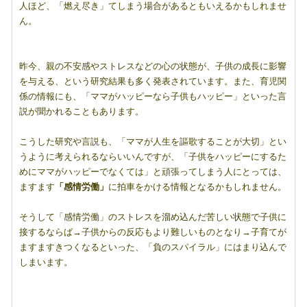
人ほど、「燃え尽き」てしまう場合があるともいえるかもしれませ
ん。
昨今、親の不安感やストレスなどの心の状態が、子供の成長に影響
を与える、という研究結果も多く発表されています。また、育児関
係の情報にも、「ママがハッピーなら子供もハッピー」といった言
説が聞かれることもあります。
こうした研究や言説も、「ママが人生を謳歌することが大切」とい
うように考えられるならいいんですが、「子供をハッピーにするた
めにママがハッピーでなくては」と頑張ってしまう人にとっては、
ますます
「感情労働」
に拍車をかける情報となるかもしれません。
そうして「感情労働」のストレスを溜め込んだ苦しい状態で子供に
接するならば→子供からの反応もより難しいものとなり→子育てが
ますますきつくなるといった、「負のスパイラル」にはまり込んで
しまいます。