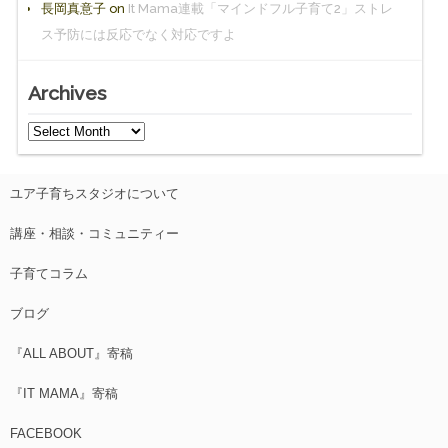
長岡真意子
on
It Mama連載「マインドフル子育て2」ストレ
ス予防には反応でなく対応ですよ
Archives
ユア子育ちスタジオについて
講座・相談・コミュニティー
子育てコラム
ブログ
『ALL ABOUT』寄稿
『IT MAMA』寄稿
FACEBOOK