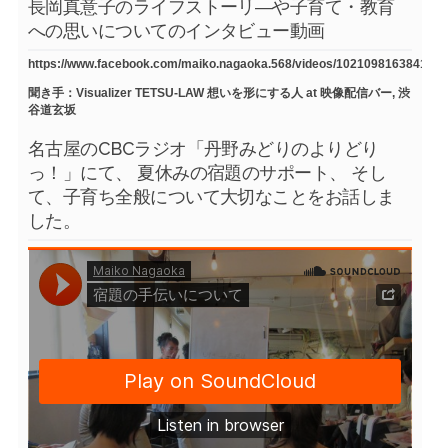
長岡真意子のライフストーリ―や子育て・教育
への思いについてのインタビュー動画
https://www.facebook.com/maiko.nagaoka.568/videos/1021098163841754
聞き手：Visualizer TETSU-LAW 想いを形にする人 at 映像配信バー, 渋
谷道玄坂
名古屋のCBCラジオ「丹野みどりのよりどり
っ！」にて、 夏休みの宿題のサポート、 そし
て、子育ち全般について大切なことをお話しま
した。