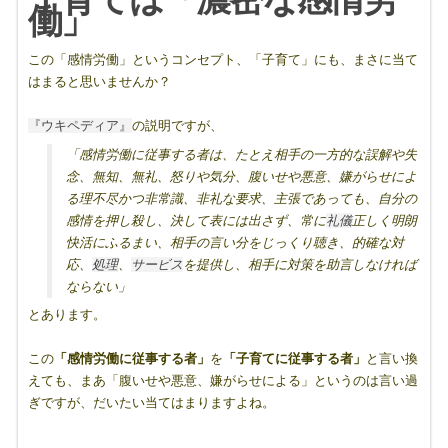
働」
この「感情労働」というコンセプト、「子育て」にも、まさに当て
はまると思いませんか？
『ウキペディア』
の説明ですが、
「感情労働に従事する者は、たとえ相手の一方的な誤解や失
念、無知、無礼、怒りや気分、腹いせや悪意、嫌がらせによ
る理不尽かつ非常識、非礼な要求、主張であっても、自分の
感情を押し殺し、決して表には出さず、常に
礼儀
正しく明朗
快活にふるまい、相手の言い分をじっくり聴き、的確な対
応、
処理
、
サービス
を提供し、相手に対策を助言しなければ
ならない」
とあります。
この
「感情労働に従事する者」
を
「子育てに従事する者」
と言い換
えても、まあ「腹いせや悪意、嫌がらせによる」というのは言い過
ぎですが、だいたい当てはまりますよね。