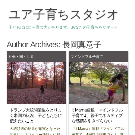
ユア子育ちスタジオ
子どもには自ら育つ力があります。あなたの子育ちをサポート
Author Archives:
長岡真意子
社会・国・世界
マインドフル子育て
トランプ大統領誕生をとりま
It Mama連載「マインドフル
く米国の状況、子どもたちに
子育て4」親子でネガティブ
伝えたいこと
な感情を引きずらない
大統領選の結果が確実となった
『It Mama』連載「マインドフル
翌日に、『マイコー雑記』に載
子育て」4回目の記事です！ 育