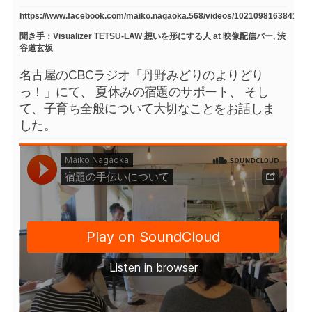
https://www.facebook.com/maiko.nagaoka.568/videos/1021098163841754
聞き手：Visualizer TETSU-LAW 想いを形にする人 at 映像配信バー, 渋
谷道玄坂
名古屋のCBCラジオ「丹野みどりのよりどり
っ！」にて、 夏休みの宿題のサポート、 そし
て、子育ち全般について大切なことをお話しま
した。