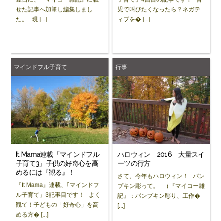
せた記事へ加筆し編集しまし
児で叫びたくなったら？ネガテ
た。 現 [...]
ィブを� [...]
マインドフル子育て
行事
It Mama連載「マインドフル
ハロウィン 2016 大量スイ
子育て3」子供の好奇心を高
ーツの行方
めるには『観る』！
さて、今年もハロウィン！ パン
『It Mama』連載、｢マインドフ
プキン彫って。 （『マイコー雑
ル子育て」3記事目です！ よく
記』：パンプキン彫り、工作�
観て！子どもの「好奇心」を高
[...]
める方� [...]