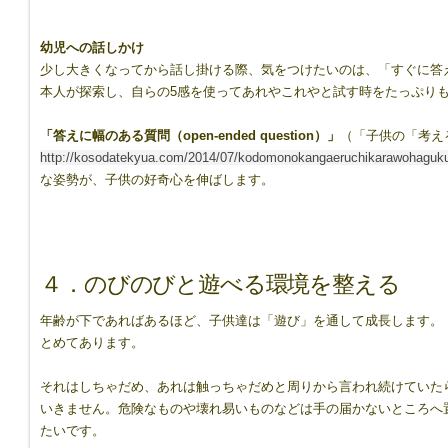
幼児への話しかけ
少し大きくなってから話し掛ける際、気をつけたいのは、「すぐに答
本人が探索し、自らの5感を使ってあれやこれやと試す時をたっぷり
「答えに幅のある質問（
open-ended question
）
」
（「子供の「考え
http://kosodatekyua.com/2014/07/kodomonokangaeruchikarawohaguk
な姿勢が、子供の好奇心を伸ばします。
４．のびのびと遊べる環境を整える
年齢が下であればあるほど、子供達は「遊び」を通して成長します。
とめてあります。
それはしちゃだめ、あれは触っちゃだめと周りから言われ続けていた
いきません。危険なものや壊れ易いものなどは手の届かないところへ
たいです。