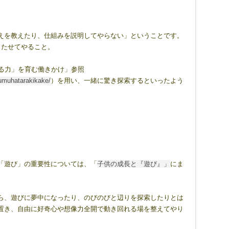
えを教えたり、仕組みを説明してやらない」ということです。
もたせてやること。
る力」を育む働きかけ」参照
umuhatarakikake/
）を用い、一緒に驚き探索するといったよう
「遊び」の重要性については、「
子供の成長と『遊び』」
にま
ら、遊びに夢中になったり、のびのびと辺りを探索したりとは
置き、自由に好奇心や想像力全開で動き回れる場を整えてやり