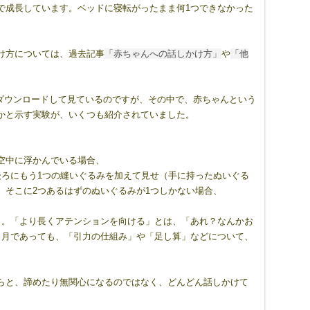
で成長しています。ベッドに寝転がったまま何1つできなかった
け方については、過去記事
「赤ちゃんへの話しかけ方」
や
「他
をダウンロードして見ているのですが、その中で、赤ちゃんという
かと示す実験が、いくつも紹介されていました。
空中に浮かんでいる場合、
後ろにもう1つの縫いぐるみを加えて見せ（手に持ったぬいぐる
、そこに2つあるはずのぬいぐるみが1つしかない場合、
と。「より長くアテンションを向ける」とは、「あれ？なんかお
ヶ月であっても、「引力の仕組み」や「足し算」などについて、
らと、諦めたり無関心になるのではなく、どんどん話しかけて