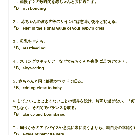
１．
産後すぐの数時間を赤ちゃんと共に過ごす。
「
B
」
irth bonding
２．
赤ちゃんの泣き声等のサインには意味があると捉える。
「
B
」
elief in the signal value of your baby’s cries
３．
母乳を与える。
「
B
」
reastfeeding
４．
スリングやキャリアーなどで赤ちゃんを身体に近づけておく。
「
B
」
abywearing
５.
赤ちゃんと同じ部屋やベッドで眠る。
「
B
」
edding close to baby
６.
してよいこととよくないことの境界を設け、片寄り過ぎない。「何
でもなく、その間でバランスを取る。
「
B
」
alance and boundaries
７．
周りからのアドバイスや意見に常に従うよりも、親自身の本能や
「
B
」
eware of baby trainers