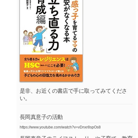
是非、お近くの書店で手に取ってみてくださ
い。
長岡真意子の活動
https://www.youtube.com/watch?v=vDnxr8spOs8