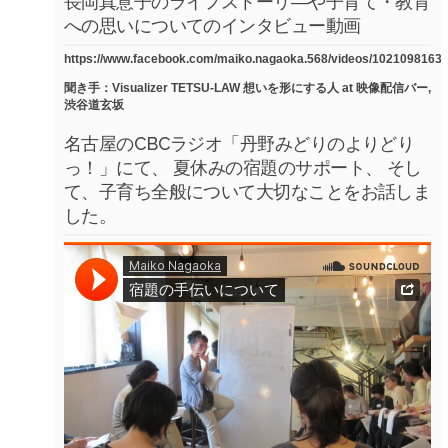
長岡真意子のライフストーリ―や子育て・教育
への思いについてのインタビュー動画
https://www.facebook.com/maiko.nagaoka.568/videos/1021098163
聞き手：Visualizer TETSU-LAW 想いを形にする人 at 映像配信バー,
渋谷道玄坂
名古屋のCBCラジオ「丹野みどりのよりどり
っ！」にて、 夏休みの宿題のサポート、 そし
て、子育ち全般について大切なことをお話しま
した。