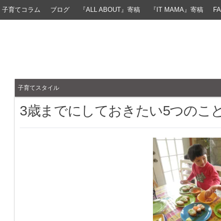
子育てコラム
ブログ
『ALL ABOUT』寄稿
『IT MAMA』寄稿
F
子育てスタイル
3歳までにしておきたい5つのこ