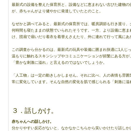
最新式の設備を整えた保育所と、設備などに恵まれない古びた建物の
が、赤ちゃんがより健やかに発達していたとのこと。
なぜかと調べてみると、最新式の保育所では、暖房調節も行き渡り、
何時間も寝たままの状態でいられたそうです。一方、より設備に恵ま
け、団扇で扇いだり着衣を着替えさえたり、外に連れて行って風にあ
この調査から分かるのは、最新式の玩具や装備に囲まれ快適に1人じ
温もりに触れるスキンシップやコミュニケーションが頻繁にある方が
「豊かな刺激に溢れ」と言えるのではないでしょうか。
「人工物」は一定の動きしかしません。それに比べ、人の表情も雰囲
常に変化しています。そんな自然の変化を肌で感じられる「刺激に溢
３．話しかけ。
赤ちゃんへの話しかけ。
分かりやすい反応がないと、なかなかこちらから笑いかけたり話しか