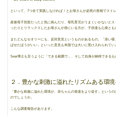
といって、7つ全て実践しなければ！とお母さんが必死の形相でスト
8417544/
産後母子別室だったと気に病んだり、母乳育児がうまくいかないとス
ったりとリラックスしたお母さんが傍にいる方が、子供達も心身とも
またどんなセオリーにも、反対意見というものがあるもの。「添い寝
ばせたほうがいい」といった意見も米国では大いに受け入れられてい
Sear博士も言うように「できる範囲で」、そして自身が納得できる
２．豊かな刺激に溢れたリズムある環境
「豊かな刺激に溢れた環境が、赤ちゃんの発達をより促す」というの
のでしょうか。
こんな調査報告があります。