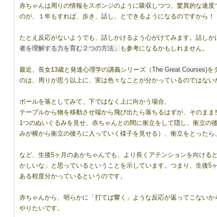
赤ちゃんは周りの情報をスポンジのように吸収しつつ、驚異的な速度
のが、１年もすれば、歩き、話し、とできるようになるのですから！
たとえ反応がないようでも、話しかけるよう心がけてみます。話しか
者を理解する力を育む２つの方法」
も参考になるかもしれません。
最近、長女13歳と発達心理学の講義シリーズ（
The Great Courses
)
のは、周りが思う以上に、実は色々なことが分かっているのではない
ボールを落としてみて、下ではなく上に向かう場合、
テーブルから物を移動させ端から飛び出たら落ちるはずが、そのまま
1つのぬいぐるみを見せ、赤ちゃんとの間に衝立をして隠し、衝立の
みが横から衝立の後ろに入っていく様子を見せる）、衝立をとったら
など、生後5ヶ月のあかちゃんでも、より長くアテンションを向ける
かしいな」と思っているということを示しています。つまり、生後5
ある程度分かっているというのです。
赤ちゃんから、明らかに「打てば響く」ような反応が返ってこないか
やりたいです。